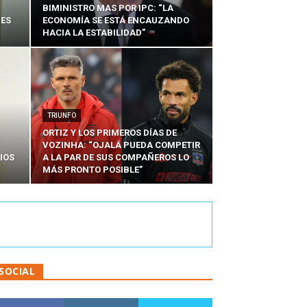
BIMINISTRO MAS POR IPC: “LA
NES
ECONOMÍA SE ESTÁ ENCAUZANDO
HACIA LA ESTABILIDAD”
TRIUNFO
ORTIZ Y LOS PRIMEROS DÍAS DE
VOZINHA: “OJALÁ PUEDA COMPETIR
IOS
A LA PAR DE SUS COMPAÑEROS LO
MÁS PRONTO POSIBLE”
SOCIAL