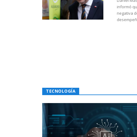
Daniel Mas
informó qu
negativa d
desempeño 
TECNOLOGÍA