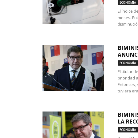
ECONOMÍA
El Índice 
meses. Ent
disminución
BIMINI
ANUNCI
ECONOMÍA
El titular 
prioridad 
Entonces, 
tuviera era
BIMINI
LA REC
ECONOMÍA