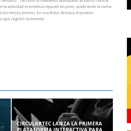
 remarcó: “Tal como lo habíamos anticipado, el Banco Central
e la actividad económica repuntó en junio, quebrando la racha
e los meses previos. En esa línea, destaca el positivo
que registró la minería”.
CIRCULARTEC LANZA LA PRIMERA
PLATAFORMA INTERACTIVA PARA