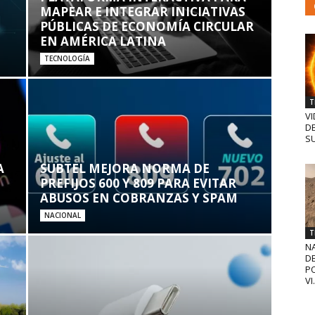
MAPEAR E INTEGRAR INICIATIVAS
PÚBLICAS DE ECONOMÍA CIRCULAR
EN AMÉRICA LATINA
TECNOLOGÍA
T
VI
D
SU
A
SUBTEL MEJORA NORMA DE
PREFIJOS 600 Y 809 PARA EVITAR
ABUSOS EN COBRANZAS Y SPAM
NACIONAL
T
N
D
PO
VI.