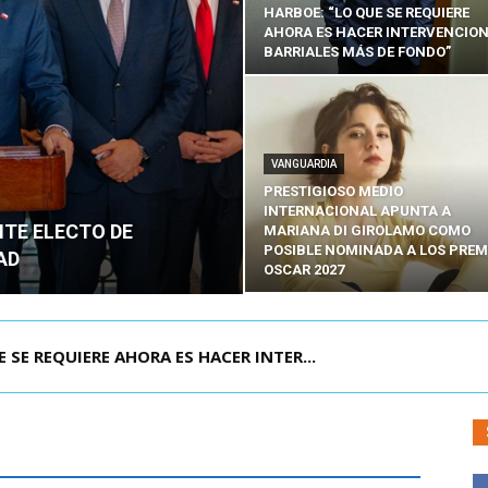
HARBOE: “LO QUE SE REQUIERE
AHORA ES HACER INTERVENCIO
BARRIALES MÁS DE FONDO”
VANGUARDIA
PRESTIGIOSO MEDIO
INTERNACIONAL APUNTA A
NTE ELECTO DE
MARIANA DI GIROLAMO COMO
POSIBLE NOMINADA A LOS PREM
AD
OSCAR 2027
E REQUIERE AHORA ES HACER INTER...
POR IPC: “LA ECONOMÍA SE ESTÁ ENC...