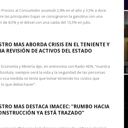
de Precios al Consumidor acumuló 2,9% en el año y 3,5% a doce
re las principales bajas se consignaron la gasolina con una
 de 8,5% y el diésel con una caída del 13,5% en julio.
STRO MAS ABORDA CRISIS EN EL TENIENTE Y
A REVISIÓN DE ACTIVOS DEL ESTADO
de Economía y Minería dijo, en entrevista con Radio ADN, “nuestra
absoluta, siempre será la vida y la seguridad de las personas.
si esa medida se tenía que tomar teniendo los costos que
 lo que debía hacer”.
STRO MAS DESTACA IMACEC: “RUMBO HACIA
ONSTRUCCIÓN YA ESTÁ TRAZADO”