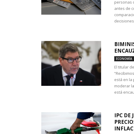
personas c
antes de co
comparació
decisione
BIMINI
ENCAUZ
ECONOMÍA
El titular 
“Recibimos
está en la
moderar la
está encau
IPC DE 
PRECIO
INFLAC