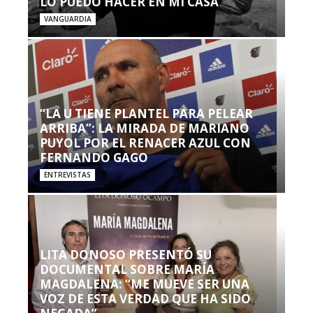
LO PUEDO HACER EN MI CASA’”
VANGUARDIA
“LA U TIENE PLANTEL PARA PELEAR
ARRIBA”: LA MIRADA DE MARIANO
PUYOL POR EL RENACER AZUL CON
FERNANDO GAGO
ENTREVISTAS
LITA DONOSO PRESENTÓ SU
DOCUMENTAL SOBRE MARÍA
MAGDALENA: “ME MUEVE SER UNA
VOZ DE ESTA VERDAD QUE HA SIDO