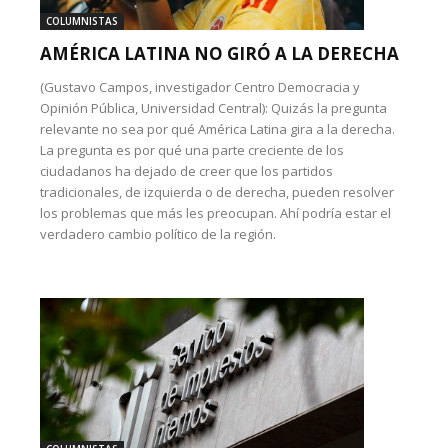
COLUMNISTAS
AMÉRICA LATINA NO GIRÓ A LA DERECHA
(Gustavo Campos, investigador Centro Democracia y
Opinión Pública, Universidad Central): Quizás la pregunta
relevante no sea por qué América Latina gira a la derecha.
La pregunta es por qué una parte creciente de los
ciudadanos ha dejado de creer que los partidos
tradicionales, de izquierda o de derecha, pueden resolver
los problemas que más les preocupan. Ahí podría estar el
verdadero cambio político de la región.