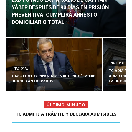
YÁBER DESPUÉS DE 90 DÍAS EN PRISIÓN
PREVENTIVA: CUMPLIRÁ ARRESTO
DOMICILIARIO TOTAL
NACIONAL
NACIONAL
TC ADMITE 
CASO FIDEL ESPINOZA: SENADO PIDE “EVITAR
ADMISIBLES
JUICIOS ANTICIPADOS”
LA OPOSICI
ÚLTIMO MINUTO
TC ADMITE A TRÁMITE Y DECLARA ADMISIBLES
EXDIPUTADO LAVÍN SALIÓ DE CAPITÁN YÁBER
LOS TRES REQU...
DESPUÉS DE 90 ...