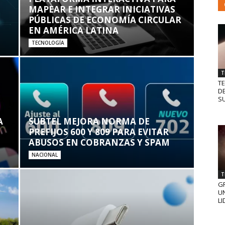
MAPEAR E INTEGRAR INICIATIVAS
PÚBLICAS DE ECONOMÍA CIRCULAR
EN AMÉRICA LATINA
TECNOLOGÍA
T
T
D
SU
A
SUBTEL MEJORA NORMA DE
PREFIJOS 600 Y 809 PARA EVITAR
ABUSOS EN COBRANZAS Y SPAM
NACIONAL
T
GR
UN
LI