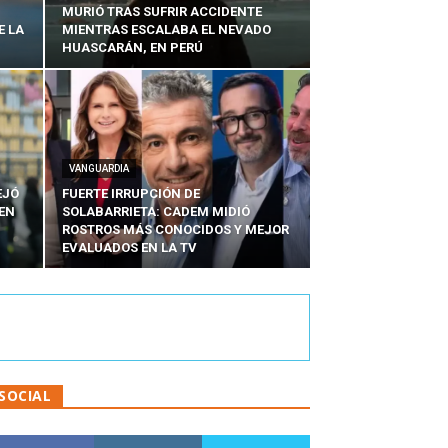
MURIÓ TRAS SUFRIR ACCIDENTE
E LA
MIENTRAS ESCALABA EL NEVADO
HUASCARÁN, EN PERÚ
VANGUARDIA
EJÓ
FUERTE IRRUPCIÓN DE
EN
SOLABARRIETA: CADEM MIDIÓ
N
ROSTROS MÁS CONOCIDOS Y MEJOR
EVALUADOS EN LA TV
SOCIAL