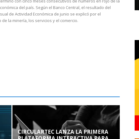
 terminó con cinco meses consecutivos de números en rojo de la
económica del país. Según el Banco Central, el resultado del
sual de Actividad Económica de junio se explicó por el
 de la minería, los servicios y el comercio.
CIRCULARTEC LANZA LA PRIMERA
PLATAFORMA INTERACTIVA PARA