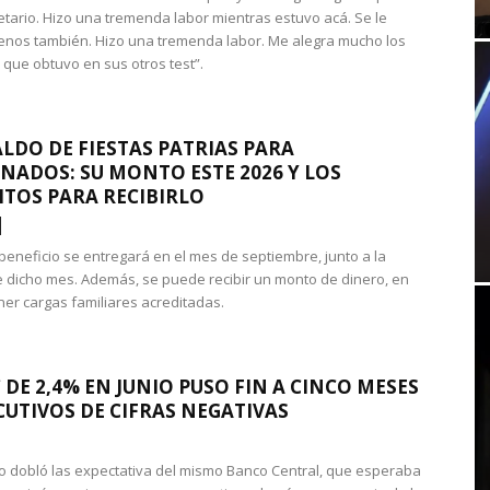
etario. Hizo una tremenda labor mientras estuvo acá. Se le
nos también. Hizo una tremenda labor. Me alegra mucho los
 que obtuvo en sus otros test”.
LDO DE FIESTAS PATRIAS PARA
NADOS: SU MONTO ESTE 2026 Y LOS
ITOS PARA RECIBIRLO
 beneficio se entregará en el mes de septiembre, junto a la
 dicho mes. Además, se puede recibir un monto de dinero, en
ner cargas familiares acreditadas.
 DE 2,4% EN JUNIO PUSO FIN A CINCO MESES
UTIVOS DE CIFRAS NEGATIVAS
do dobló las expectativa del mismo Banco Central, que esperaba