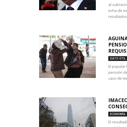
al subsecr
echa de me
resultados
AGUINA
PENSIO
REQUIS
DATO ÚTIL
El popular
pensión de
caso de te
IMACEC
CONSEC
ECONOMÍA
El resulta