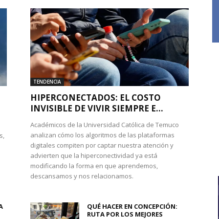
TENDENCIA
HIPERCONECTADOS: EL COSTO
INVISIBLE DE VIVIR SIEMPRE E...
Académicos de la Universidad Católica de Temuco
analizan cómo los algoritmos de las plataformas
s,
digitales compiten por captar nuestra atención y
advierten que la hiperconectividad ya está
modificando la forma en que aprendemos,
descansamos y nos relacionamos.
A
QUÉ HACER EN CONCEPCIÓN:
RUTA POR LOS MEJORES