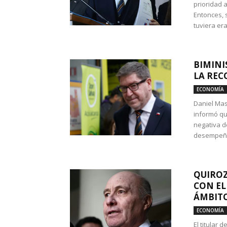
prioridad 
Entonces, 
tuviera era
BIMINI
LA REC
ECONOMÍA
Daniel Mas
informó qu
negativa d
desempeño 
QUIROZ
CON EL
ÁMBITO
ECONOMÍA
El titular