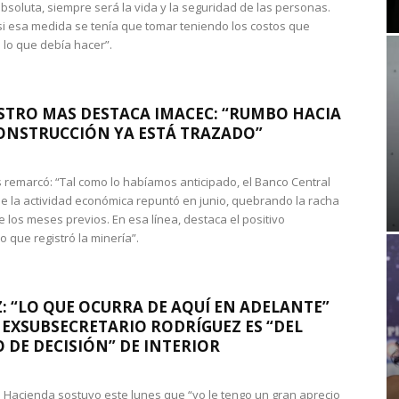
absoluta, siempre será la vida y la seguridad de las personas.
si esa medida se tenía que tomar teniendo los costos que
 lo que debía hacer”.
STRO MAS DESTACA IMACEC: “RUMBO HACIA
ONSTRUCCIÓN YA ESTÁ TRAZADO”
 remarcó: “Tal como lo habíamos anticipado, el Banco Central
e la actividad económica repuntó en junio, quebrando la racha
e los meses previos. En esa línea, destaca el positivo
que registró la minería”.
: “LO QUE OCURRA DE AQUÍ EN ADELANTE”
 EXSUBSECRETARIO RODRÍGUEZ ES “DEL
 DE DECISIÓN” DE INTERIOR
 de Hacienda sostuvo este lunes que “yo le tengo un gran aprecio