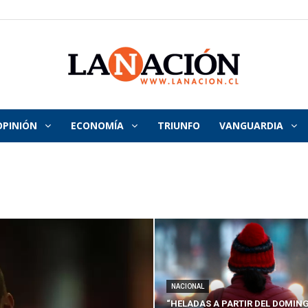
OPINIÓN
ECONOMÍA
TRIUNFO
VANGUARDIA
La
Nación
NACIONAL
“HELADAS A PARTIR DEL DOMING