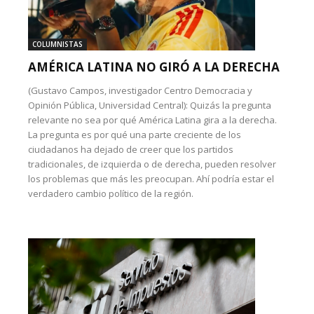
COLUMNISTAS
AMÉRICA LATINA NO GIRÓ A LA DERECHA
(Gustavo Campos, investigador Centro Democracia y
Opinión Pública, Universidad Central): Quizás la pregunta
relevante no sea por qué América Latina gira a la derecha.
La pregunta es por qué una parte creciente de los
ciudadanos ha dejado de creer que los partidos
tradicionales, de izquierda o de derecha, pueden resolver
los problemas que más les preocupan. Ahí podría estar el
verdadero cambio político de la región.