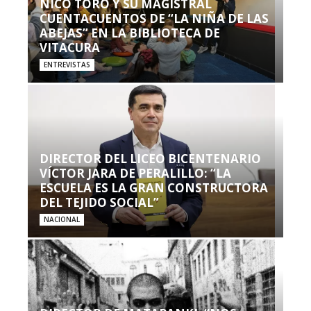
NICO TORO Y SU MAGISTRAL
CUENTACUENTOS DE “LA NIÑA DE LAS
ABEJAS” EN LA BIBLIOTECA DE
VITACURA
ENTREVISTAS
DIRECTOR DEL LICEO BICENTENARIO
VÍCTOR JARA DE PERALILLO: “LA
ESCUELA ES LA GRAN CONSTRUCTORA
DEL TEJIDO SOCIAL”
NACIONAL