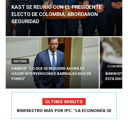
KAST SE REUNIÓ CON EL PRESIDENTE
ELECTO DE COLOMBIA: ABORDARON
SEGURIDAD
NACIONAL
ECONOMÍA
HARBOE: “LO QUE SE REQUIERE AHORA ES
HACER INTERVENCIONES BARRIALES MÁS DE
BIMINISTRO
FONDO”
ESTÁ ENCAU
ÚLTIMO MINUTO
BIMINISTRO MAS POR IPC: “LA ECONOMÍA SE
KAST SE REUNIÓ CON EL PRESIDENTE ELECTO DE
ESTÁ ENC...
COLOMBIA: A...