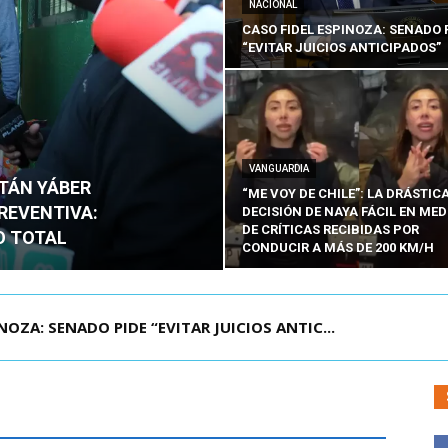
NACIONAL
CASO FIDEL ESPINOZA: SENADO 
“EVITAR JUICIOS ANTICIPADOS”
VANGUARDIA
ITÁN YÁBER
“ME VOY DE CHILE”: LA DRÁSTIC
PREVENTIVA:
DECISIÓN DE NAYA FÁCIL EN MED
DE CRÍTICAS RECIBIDAS POR
O TOTAL
CONDUCIR A MÁS DE 200 KM/H
ÁMITE Y DECLARA ADMISIBLES LOS TRES REQU...