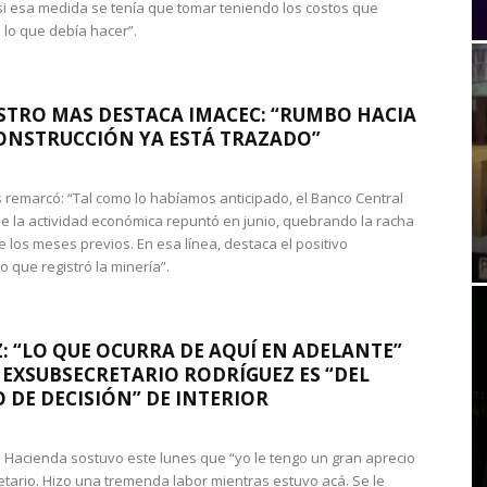
si esa medida se tenía que tomar teniendo los costos que
 lo que debía hacer”.
STRO MAS DESTACA IMACEC: “RUMBO HACIA
ONSTRUCCIÓN YA ESTÁ TRAZADO”
 remarcó: “Tal como lo habíamos anticipado, el Banco Central
e la actividad económica repuntó en junio, quebrando la racha
e los meses previos. En esa línea, destaca el positivo
que registró la minería”.
: “LO QUE OCURRA DE AQUÍ EN ADELANTE”
 EXSUBSECRETARIO RODRÍGUEZ ES “DEL
 DE DECISIÓN” DE INTERIOR
 de Hacienda sostuvo este lunes que “yo le tengo un gran aprecio
etario. Hizo una tremenda labor mientras estuvo acá. Se le