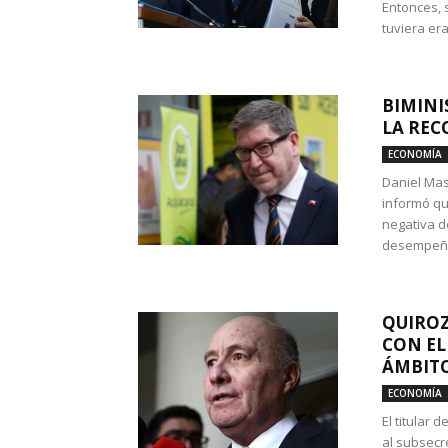
Entonces, 
tuviera era
BIMINI
LA REC
ECONOMÍA
Daniel Mas
informó qu
negativa d
desempeño 
QUIROZ
CON EL
ÁMBITO
ECONOMÍA
El titular
al subsecr