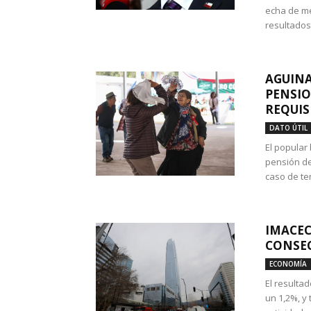
echa de me
resultados
AGUINA
PENSIO
REQUIS
DATO ÚTIL
El popular
pensión de
caso de te
IMACEC
CONSEC
ECONOMÍA
El resulta
un 1,2%, y