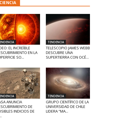
CIENCIA
ENDENCIA
TENDENCIA
DEO: EL INCREÍBLE
TELESCOPIO JAMES WEBB
ESCUBRIMIENTO EN LA
DESCUBRE UNA
PERFICIE SO...
SUPERTIERRA CON OCÉ...
ENDENCIA
TENDENCIA
ASA ANUNCIA
GRUPO CIENTÍFICO DE LA
ESCUBRIMIENTO DE
UNIVERSIDAD DE CHILE
SIBLES INDICIOS DE
LIDERA “MA...
..