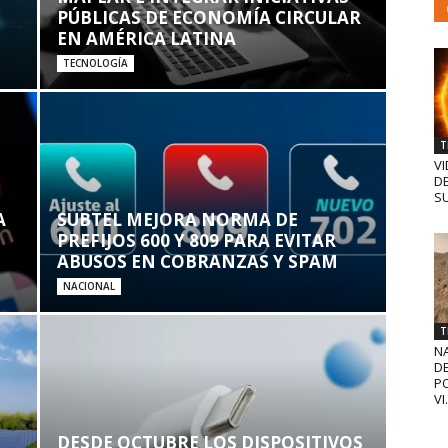
PÚBLICAS DE ECONOMÍA CIRCULAR
EN AMÉRICA LATINA
TECNOLOGÍA
T
VI
D
SU
A
SUBTEL MEJORA NORMA DE
PREFIJOS 600 Y 809 PARA EVITAR
ABUSOS EN COBRANZAS Y SPAM
NACIONAL
T
N
D
PO
VI.
DESDE OCTUBRE LOS DISPOSITIVOS