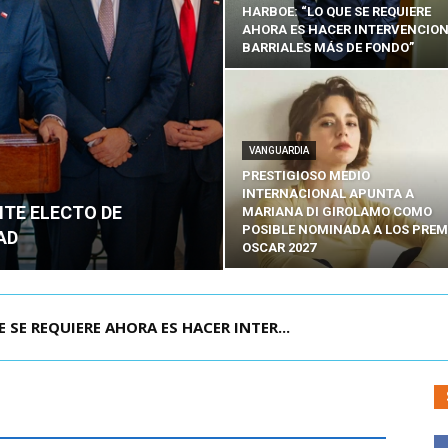
HARBOE: “LO QUE SE REQUIERE
AHORA ES HACER INTERVENCIO
BARRIALES MÁS DE FONDO”
VANGUARDIA
PRESTIGIOSO MEDIO
INTERNACIONAL APUNTA A
NTE ELECTO DE
MARIANA DI GIROLAMO COMO
POSIBLE NOMINADA A LOS PREM
AD
OSCAR 2027
POR IPC: “LA ECONOMÍA SE ESTÁ ENC...