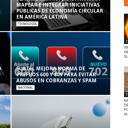
MAPEAR E INTEGRAR INICIATIVAS
PÚBLICAS DE ECONOMÍA CIRCULAR
EN AMÉRICA LATINA
TECNOLOGÍA
T
VI
D
SU
A
SUBTEL MEJORA NORMA DE
PREFIJOS 600 Y 809 PARA EVITAR
ABUSOS EN COBRANZAS Y SPAM
NACIONAL
T
N
D
PO
VI.