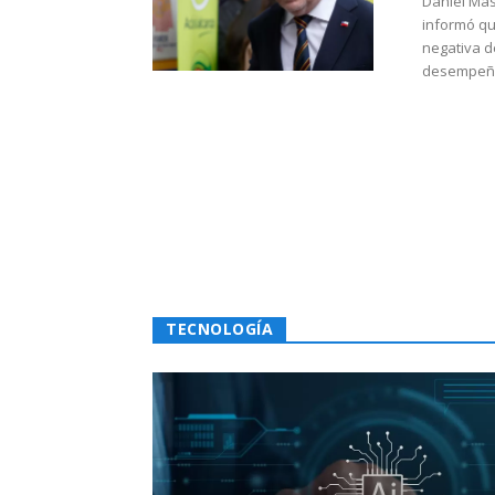
Daniel Mas
informó qu
negativa d
desempeño 
TECNOLOGÍA