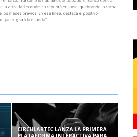
 remarcó: “Tal como lo habíamos anticipado, el Banco Central
e la actividad económica repuntó en junio, quebrando la racha
e los meses previos. En esa línea, destaca el positivo
que registró la minería”.
CIRCULARTEC LANZA LA PRIMERA
PLATAFORMA INTERACTIVA PARA