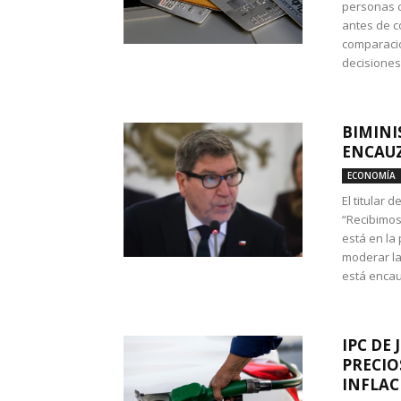
personas c
antes de co
comparació
decisione
BIMINI
ENCAUZ
ECONOMÍA
El titular 
“Recibimos
está en la
moderar la
está encau
IPC DE 
PRECIO
INFLAC