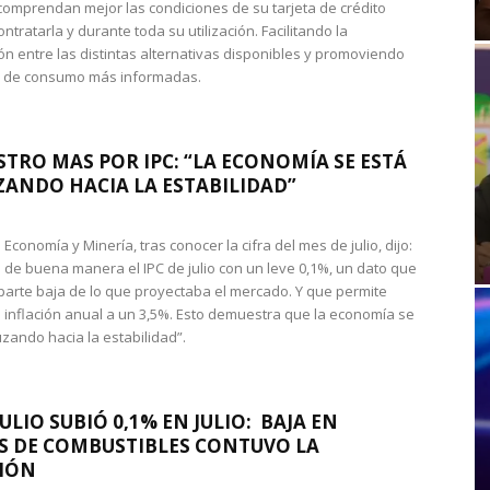
omprendan mejor las condiciones de su tarjeta de crédito
ntratarla y durante toda su utilización. Facilitando la
n entre las distintas alternativas disponibles y promoviendo
s de consumo más informadas.
STRO MAS POR IPC: “LA ECONOMÍA SE ESTÁ
ANDO HACIA LA ESTABILIDAD”
de Economía y Minería, tras conocer la cifra del mes de julio, dijo:
 de buena manera el IPC de julio con un leve 0,1%, un dato que
 parte baja de lo que proyectaba el mercado. Y que permite
 inflación anual a un 3,5%. Esto demuestra que la economía se
zando hacia la estabilidad”.
JULIO SUBIÓ 0,1% EN JULIO: BAJA EN
S DE COMBUSTIBLES CONTUVO LA
IÓN