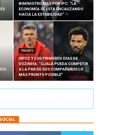
BIMINISTRO MAS POR IPC: “LA
NES
ECONOMÍA SE ESTÁ ENCAUZANDO
HACIA LA ESTABILIDAD”
TRIUNFO
ORTIZ Y LOS PRIMEROS DÍAS DE
VOZINHA: “OJALÁ PUEDA COMPETIR
IOS
A LA PAR DE SUS COMPAÑEROS LO
MÁS PRONTO POSIBLE”
SOCIAL