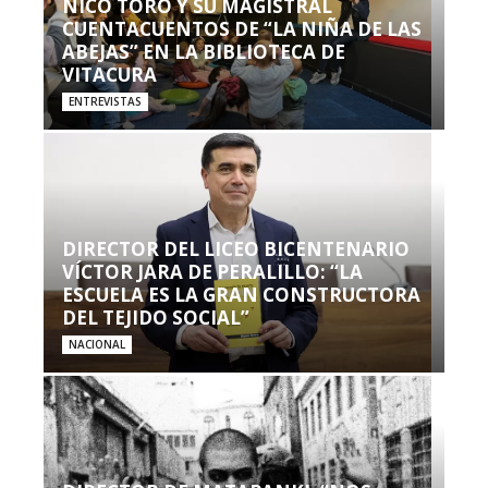
NICO TORO Y SU MAGISTRAL
CUENTACUENTOS DE “LA NIÑA DE LAS
ABEJAS” EN LA BIBLIOTECA DE
VITACURA
ENTREVISTAS
DIRECTOR DEL LICEO BICENTENARIO
VÍCTOR JARA DE PERALILLO: “LA
ESCUELA ES LA GRAN CONSTRUCTORA
DEL TEJIDO SOCIAL”
NACIONAL