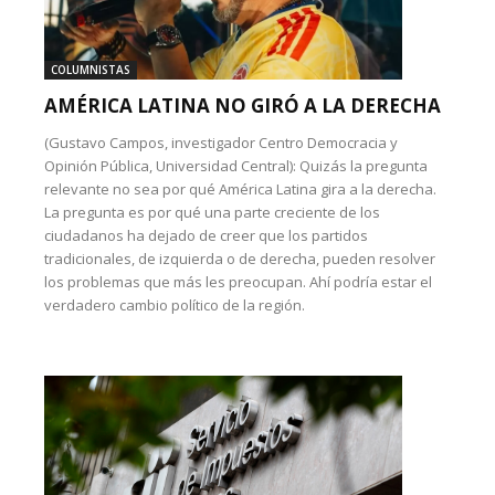
COLUMNISTAS
AMÉRICA LATINA NO GIRÓ A LA DERECHA
(Gustavo Campos, investigador Centro Democracia y
Opinión Pública, Universidad Central): Quizás la pregunta
relevante no sea por qué América Latina gira a la derecha.
La pregunta es por qué una parte creciente de los
ciudadanos ha dejado de creer que los partidos
tradicionales, de izquierda o de derecha, pueden resolver
los problemas que más les preocupan. Ahí podría estar el
verdadero cambio político de la región.