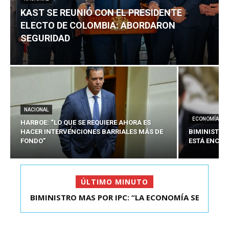
KAST SE REUNIÓ CON EL PRESIDENTE
ELECTO DE COLOMBIA: ABORDARON
SEGURIDAD
NACIONAL
ECONOMÍA
HARBOE: “LO QUE SE REQUIERE AHORA ES
HACER INTERVENCIONES BARRIALES MÁS DE
BIMINISTRO
FONDO”
ESTÁ ENCAU
ÚLTIMO MINUTO
BIMINISTRO MAS POR IPC: “LA ECONOMÍA SE
KAST SE REUNIÓ CON EL PRESIDENTE ELECTO DE
ESTÁ ENC...
COLOMBIA: A...