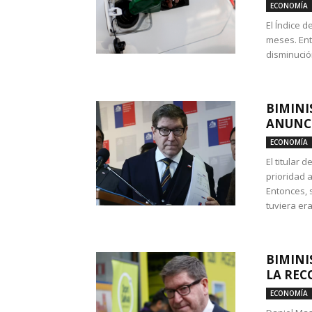
ECONOMÍA
El Índice 
meses. Ent
disminución
BIMINI
ANUNCI
ECONOMÍA
El titular 
prioridad 
Entonces, 
tuviera era
BIMINI
LA REC
ECONOMÍA