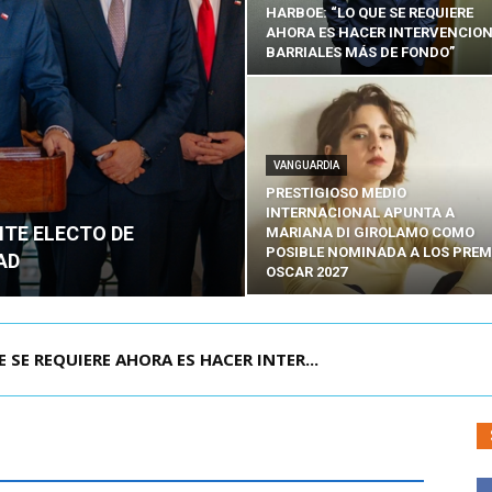
HARBOE: “LO QUE SE REQUIERE
AHORA ES HACER INTERVENCIO
BARRIALES MÁS DE FONDO”
VANGUARDIA
PRESTIGIOSO MEDIO
INTERNACIONAL APUNTA A
NTE ELECTO DE
MARIANA DI GIROLAMO COMO
POSIBLE NOMINADA A LOS PREM
AD
OSCAR 2027
POR IPC: “LA ECONOMÍA SE ESTÁ ENC...