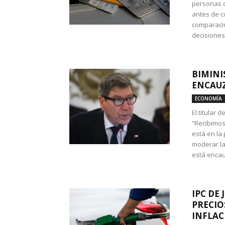
personas c
antes de co
comparació
decisione
BIMINI
ENCAUZ
ECONOMÍA
El titular 
“Recibimos
está en la
moderar la
está encau
IPC DE 
PRECIO
INFLAC