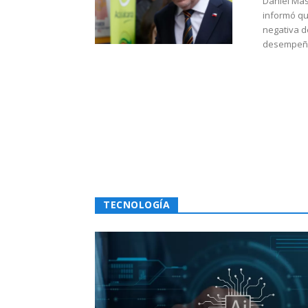
Daniel Mas
informó qu
negativa d
desempeño 
TECNOLOGÍA