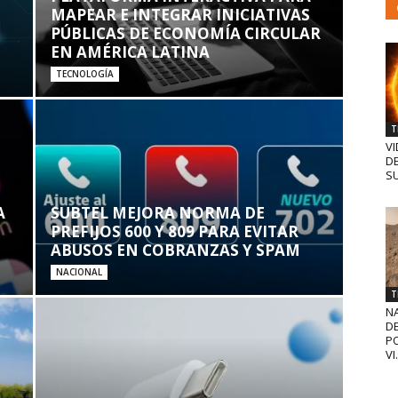
MAPEAR E INTEGRAR INICIATIVAS
PÚBLICAS DE ECONOMÍA CIRCULAR
EN AMÉRICA LATINA
TECNOLOGÍA
T
VI
D
SU
A
SUBTEL MEJORA NORMA DE
PREFIJOS 600 Y 809 PARA EVITAR
ABUSOS EN COBRANZAS Y SPAM
NACIONAL
T
N
D
PO
VI.