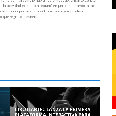
 remarcó: “Tal como lo habíamos anticipado, el Banco Central
e la actividad económica repuntó en junio, quebrando la racha
e los meses previos. En esa línea, destaca el positivo
que registró la minería”.
CIRCULARTEC LANZA LA PRIMERA
PLATAFORMA INTERACTIVA PARA