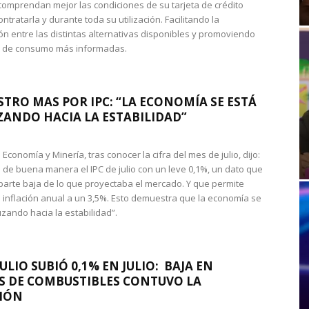
omprendan mejor las condiciones de su tarjeta de crédito
ntratarla y durante toda su utilización. Facilitando la
n entre las distintas alternativas disponibles y promoviendo
s de consumo más informadas.
STRO MAS POR IPC: “LA ECONOMÍA SE ESTÁ
ANDO HACIA LA ESTABILIDAD”
de Economía y Minería, tras conocer la cifra del mes de julio, dijo:
 de buena manera el IPC de julio con un leve 0,1%, un dato que
 parte baja de lo que proyectaba el mercado. Y que permite
 inflación anual a un 3,5%. Esto demuestra que la economía se
zando hacia la estabilidad”.
JULIO SUBIÓ 0,1% EN JULIO: BAJA EN
S DE COMBUSTIBLES CONTUVO LA
IÓN