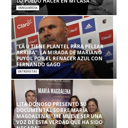
LO PUEDO HACER EN MI CASA’”
VANGUARDIA
“LA U TIENE PLANTEL PARA PELEAR
ARRIBA”: LA MIRADA DE MARIANO
PUYOL POR EL RENACER AZUL CON
FERNANDO GAGO
ENTREVISTAS
LITA DONOSO PRESENTÓ SU
DOCUMENTAL SOBRE MARÍA
MAGDALENA: “ME MUEVE SER UNA
VOZ DE ESTA VERDAD QUE HA SIDO