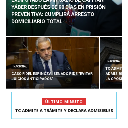
YÁBER DESPUÉS DE 90 DÍAS EN PRISIÓN
PREVENTIVA: CUMPLIRÁ ARRESTO
DOMICILIARIO TOTAL
NACIONAL
NACIONAL
TC ADMITE 
CASO FIDEL ESPINOZA: SENADO PIDE “EVITAR
ADMISIBLES
JUICIOS ANTICIPADOS”
LA OPOSICI
ÚLTIMO MINUTO
EXDIPUTADO LAVÍN SALIÓ DE CAPITÁN YÁBER
DESPUÉS DE 90 ...