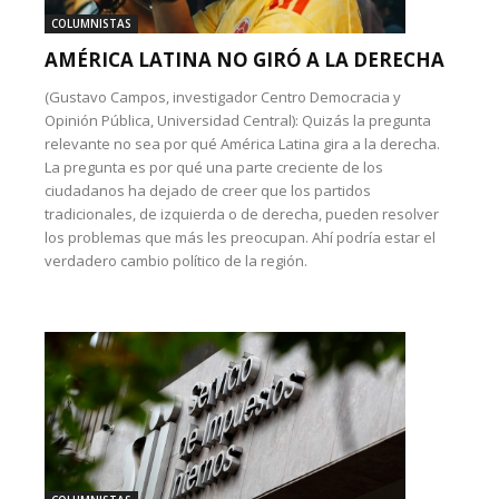
COLUMNISTAS
AMÉRICA LATINA NO GIRÓ A LA DERECHA
(Gustavo Campos, investigador Centro Democracia y
Opinión Pública, Universidad Central): Quizás la pregunta
relevante no sea por qué América Latina gira a la derecha.
La pregunta es por qué una parte creciente de los
ciudadanos ha dejado de creer que los partidos
tradicionales, de izquierda o de derecha, pueden resolver
los problemas que más les preocupan. Ahí podría estar el
verdadero cambio político de la región.