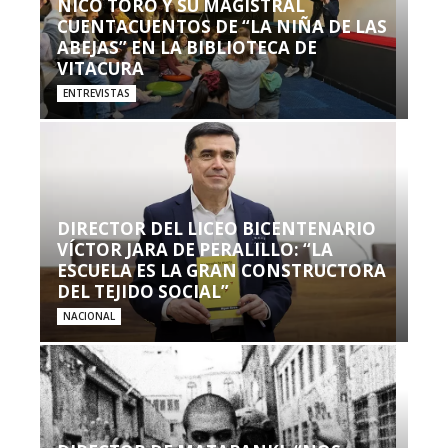
NICO TORO Y SU MAGISTRAL
CUENTACUENTOS DE “LA NIÑA DE LAS
ABEJAS” EN LA BIBLIOTECA DE
VITACURA
ENTREVISTAS
DIRECTOR DEL LICEO BICENTENARIO
VÍCTOR JARA DE PERALILLO: “LA
ESCUELA ES LA GRAN CONSTRUCTORA
DEL TEJIDO SOCIAL”
NACIONAL