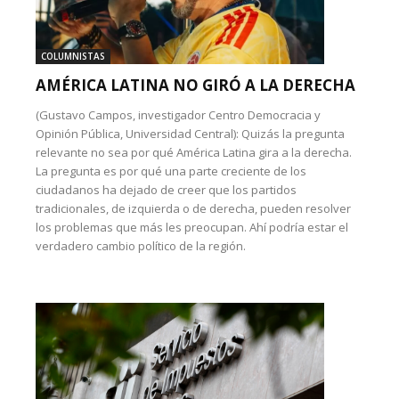
COLUMNISTAS
AMÉRICA LATINA NO GIRÓ A LA DERECHA
(Gustavo Campos, investigador Centro Democracia y
Opinión Pública, Universidad Central): Quizás la pregunta
relevante no sea por qué América Latina gira a la derecha.
La pregunta es por qué una parte creciente de los
ciudadanos ha dejado de creer que los partidos
tradicionales, de izquierda o de derecha, pueden resolver
los problemas que más les preocupan. Ahí podría estar el
verdadero cambio político de la región.