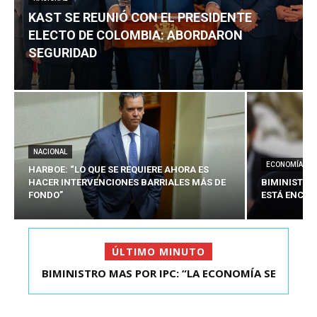
KAST SE REUNIÓ CON EL PRESIDENTE
ELECTO DE COLOMBIA: ABORDARON
SEGURIDAD
NACIONAL
ECONOMÍA
HARBOE: “LO QUE SE REQUIERE AHORA ES
HACER INTERVENCIONES BARRIALES MÁS DE
BIMINISTRO
FONDO”
ESTÁ ENCAU
ÚLTIMO MINUTO
BIMINISTRO MAS POR IPC: “LA ECONOMÍA SE
KAST SE REUNIÓ CON EL PRESIDENTE ELECTO DE
ESTÁ ENC...
COLOMBIA: A...