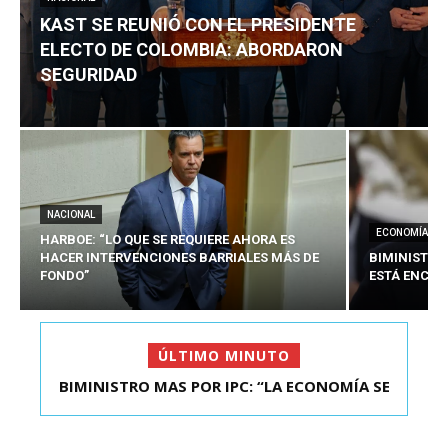
KAST SE REUNIÓ CON EL PRESIDENTE
ELECTO DE COLOMBIA: ABORDARON
SEGURIDAD
NACIONAL
ECONOMÍA
HARBOE: “LO QUE SE REQUIERE AHORA ES
HACER INTERVENCIONES BARRIALES MÁS DE
BIMINISTRO
FONDO”
ESTÁ ENCAU
ÚLTIMO MINUTO
BIMINISTRO MAS POR IPC: “LA ECONOMÍA SE
ESTÁ ENC...