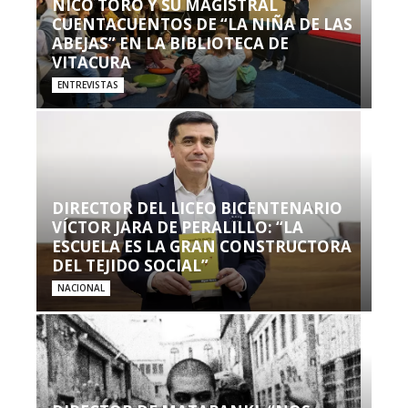
NICO TORO Y SU MAGISTRAL
CUENTACUENTOS DE “LA NIÑA DE LAS
ABEJAS” EN LA BIBLIOTECA DE
VITACURA
ENTREVISTAS
DIRECTOR DEL LICEO BICENTENARIO
VÍCTOR JARA DE PERALILLO: “LA
ESCUELA ES LA GRAN CONSTRUCTORA
DEL TEJIDO SOCIAL”
NACIONAL