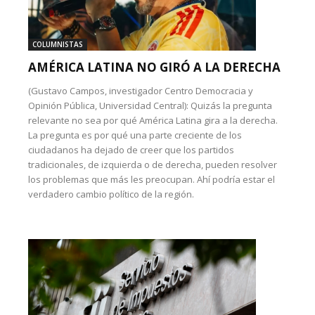
COLUMNISTAS
AMÉRICA LATINA NO GIRÓ A LA DERECHA
(Gustavo Campos, investigador Centro Democracia y
Opinión Pública, Universidad Central): Quizás la pregunta
relevante no sea por qué América Latina gira a la derecha.
La pregunta es por qué una parte creciente de los
ciudadanos ha dejado de creer que los partidos
tradicionales, de izquierda o de derecha, pueden resolver
los problemas que más les preocupan. Ahí podría estar el
verdadero cambio político de la región.