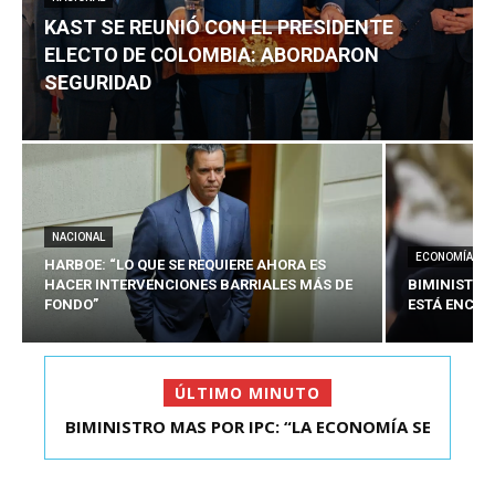
KAST SE REUNIÓ CON EL PRESIDENTE
ELECTO DE COLOMBIA: ABORDARON
SEGURIDAD
NACIONAL
ECONOMÍA
HARBOE: “LO QUE SE REQUIERE AHORA ES
HACER INTERVENCIONES BARRIALES MÁS DE
BIMINISTRO
FONDO”
ESTÁ ENCAU
ÚLTIMO MINUTO
BIMINISTRO MAS POR IPC: “LA ECONOMÍA SE
KAST SE REUNIÓ CON EL PRESIDENTE ELECTO DE
ESTÁ ENC...
COLOMBIA: A...