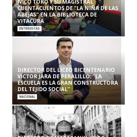
NICO TORO Y SU MAGISTRAL
CUENTACUENTOS DE “LA NIÑA DE LAS
ABEJAS” EN LA BIBLIOTECA DE
VITACURA
ENTREVISTAS
DIRECTOR DEL LICEO BICENTENARIO
VÍCTOR JARA DE PERALILLO: “LA
ESCUELA ES LA GRAN CONSTRUCTORA
DEL TEJIDO SOCIAL”
NACIONAL