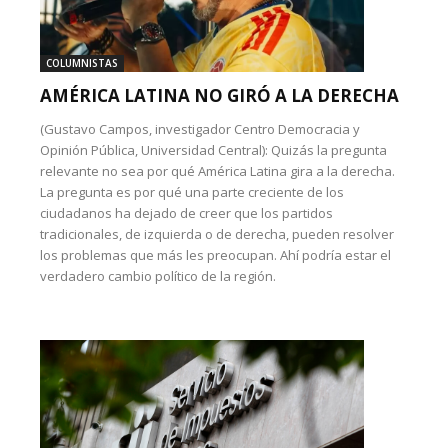
COLUMNISTAS
AMÉRICA LATINA NO GIRÓ A LA DERECHA
(Gustavo Campos, investigador Centro Democracia y
Opinión Pública, Universidad Central): Quizás la pregunta
relevante no sea por qué América Latina gira a la derecha.
La pregunta es por qué una parte creciente de los
ciudadanos ha dejado de creer que los partidos
tradicionales, de izquierda o de derecha, pueden resolver
los problemas que más les preocupan. Ahí podría estar el
verdadero cambio político de la región.