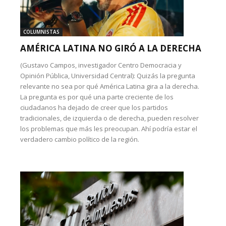
COLUMNISTAS
AMÉRICA LATINA NO GIRÓ A LA DERECHA
(Gustavo Campos, investigador Centro Democracia y
Opinión Pública, Universidad Central): Quizás la pregunta
relevante no sea por qué América Latina gira a la derecha.
La pregunta es por qué una parte creciente de los
ciudadanos ha dejado de creer que los partidos
tradicionales, de izquierda o de derecha, pueden resolver
los problemas que más les preocupan. Ahí podría estar el
verdadero cambio político de la región.