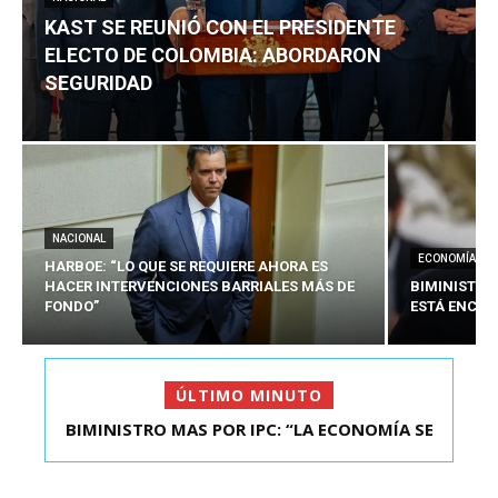
KAST SE REUNIÓ CON EL PRESIDENTE
ELECTO DE COLOMBIA: ABORDARON
SEGURIDAD
NACIONAL
ECONOMÍA
HARBOE: “LO QUE SE REQUIERE AHORA ES
HACER INTERVENCIONES BARRIALES MÁS DE
BIMINISTRO
FONDO”
ESTÁ ENCAU
ÚLTIMO MINUTO
BIMINISTRO MAS POR IPC: “LA ECONOMÍA SE
KAST SE REUNIÓ CON EL PRESIDENTE ELECTO DE
ESTÁ ENC...
COLOMBIA: A...