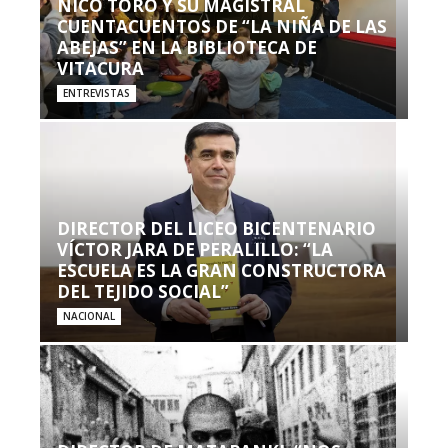
NICO TORO Y SU MAGISTRAL
CUENTACUENTOS DE “LA NIÑA DE LAS
ABEJAS” EN LA BIBLIOTECA DE
VITACURA
ENTREVISTAS
DIRECTOR DEL LICEO BICENTENARIO
VÍCTOR JARA DE PERALILLO: “LA
ESCUELA ES LA GRAN CONSTRUCTORA
DEL TEJIDO SOCIAL”
NACIONAL