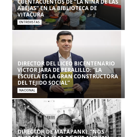
CUENTACUENTOS DE “LA NIÑA DE LAS
ABEJAS” EN LA BIBLIOTECA DE
VITACURA
ENTREVISTAS
DIRECTOR DEL LICEO BICENTENARIO
VÍCTOR JARA DE PERALILLO: “LA
ESCUELA ES LA GRAN CONSTRUCTORA
DEL TEJIDO SOCIAL”
NACIONAL
DIRECTOR DE MATAPANKI: “NOS