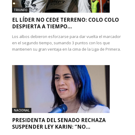
TRIUNFO
EL LÍDER NO CEDE TERRENO: COLO COLO
DESPIERTA A TIEMPO...
Los albos debieron esforzarse para dar vuelta el marcador
en el segundo tiempo, sumando 3 puntos con los que
mantienen su gran ventaja en la cima de la Liga de Primera.
NACIONAL
PRESIDENTA DEL SENADO RECHAZA
SUSPENDER LEY KARIN: “NO...