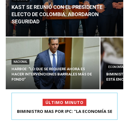
KAST SE REUNIÓ CON EL PRESIDENTE
ELECTO DE COLOMBIA: ABORDARON
SEGURIDAD
NACIONAL
ECONOMÍA
HARBOE: “LO QUE SE REQUIERE AHORA ES
HACER INTERVENCIONES BARRIALES MÁS DE
BIMINISTRO
FONDO”
ESTÁ ENCAU
ÚLTIMO MINUTO
BIMINISTRO MAS POR IPC: “LA ECONOMÍA SE
KAST SE REUNIÓ CON EL PRESIDENTE ELECTO DE
ESTÁ ENC...
COLOMBIA: A...