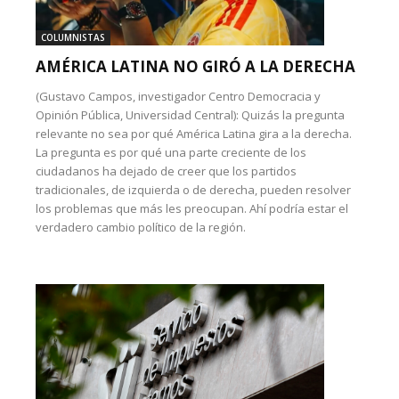
COLUMNISTAS
AMÉRICA LATINA NO GIRÓ A LA DERECHA
(Gustavo Campos, investigador Centro Democracia y
Opinión Pública, Universidad Central): Quizás la pregunta
relevante no sea por qué América Latina gira a la derecha.
La pregunta es por qué una parte creciente de los
ciudadanos ha dejado de creer que los partidos
tradicionales, de izquierda o de derecha, pueden resolver
los problemas que más les preocupan. Ahí podría estar el
verdadero cambio político de la región.