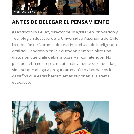
COLUMNISTAS
ANTES DE DELEGAR EL PENSAMIENTO
(Francisco Silva-Díaz, director del Magíster en Innovación y
Tecnología Educativa de la Universidad Autónoma de Chile):
La decisión de Noruega de restringir el uso de Inteligencia
Artificial Generativa en la educación primaria abre una
discusión que Chile debiera observar con atención. No
porque debamos replicar automáticamente sus medidas,
sino porque obliga a preguntarnos cómo abordamos los
desafíos que estas herramientas suponen al sistema
educativo.