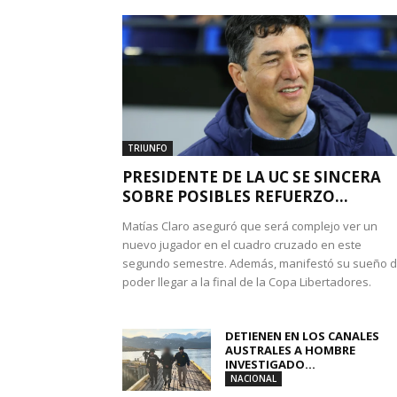
TRIUNFO
PRESIDENTE DE LA UC SE SINCERA
SOBRE POSIBLES REFUERZO...
Matías Claro aseguró que será complejo ver un
nuevo jugador en el cuadro cruzado en este
segundo semestre. Además, manifestó su sueño 
poder llegar a la final de la Copa Libertadores.
DETIENEN EN LOS CANALES
AUSTRALES A HOMBRE
INVESTIGADO...
NACIONAL