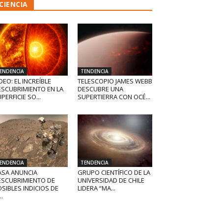
CIENCIA
ENDENCIA
TENDENCIA
DEO: EL INCREÍBLE
TELESCOPIO JAMES WEBB
ESCUBRIMIENTO EN LA
DESCUBRE UNA
PERFICIE SO...
SUPERTIERRA CON OCÉ...
ENDENCIA
TENDENCIA
ASA ANUNCIA
GRUPO CIENTÍFICO DE LA
ESCUBRIMIENTO DE
UNIVERSIDAD DE CHILE
SIBLES INDICIOS DE
LIDERA “MA...
..