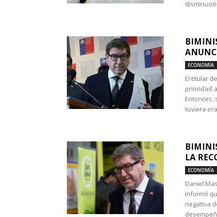
disminución
BIMINI
ANUNCI
ECONOMÍA
El titular 
prioridad 
Entonces, 
tuviera era
BIMINI
LA REC
ECONOMÍA
Daniel Mas
informó qu
negativa d
desempeño 