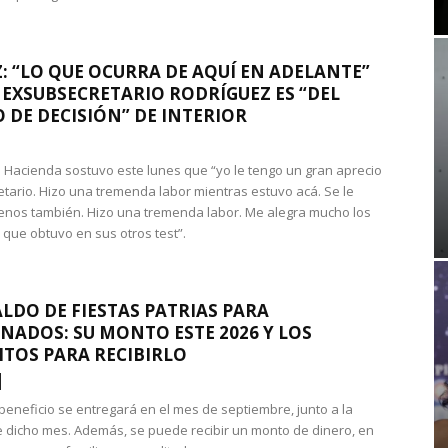
: “LO QUE OCURRA DE AQUÍ EN ADELANTE”
 EXSUBSECRETARIO RODRÍGUEZ ES “DEL
 DE DECISIÓN” DE INTERIOR
 de Hacienda sostuvo este lunes que “yo le tengo un gran aprecio
etario. Hizo una tremenda labor mientras estuvo acá. Se le
nos también. Hizo una tremenda labor. Me alegra mucho los
 que obtuvo en sus otros test”.
LDO DE FIESTAS PATRIAS PARA
NADOS: SU MONTO ESTE 2026 Y LOS
ITOS PARA RECIBIRLO
 beneficio se entregará en el mes de septiembre, junto a la
 dicho mes. Además, se puede recibir un monto de dinero, en