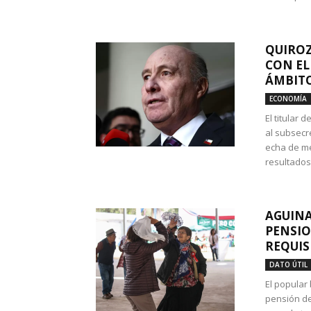
QUIROZ
CON EL
ÁMBITO
ECONOMÍA
El titular
al subsecr
echa de me
resultados
AGUINA
PENSIO
REQUIS
DATO ÚTIL
El popular
pensión de