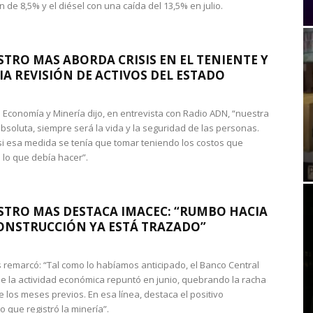
 de 8,5% y el diésel con una caída del 13,5% en julio.
STRO MAS ABORDA CRISIS EN EL TENIENTE Y
A REVISIÓN DE ACTIVOS DEL ESTADO
de Economía y Minería dijo, en entrevista con Radio ADN, “nuestra
absoluta, siempre será la vida y la seguridad de las personas.
si esa medida se tenía que tomar teniendo los costos que
 lo que debía hacer”.
STRO MAS DESTACA IMACEC: “RUMBO HACIA
ONSTRUCCIÓN YA ESTÁ TRAZADO”
 remarcó: “Tal como lo habíamos anticipado, el Banco Central
e la actividad económica repuntó en junio, quebrando la racha
e los meses previos. En esa línea, destaca el positivo
que registró la minería”.