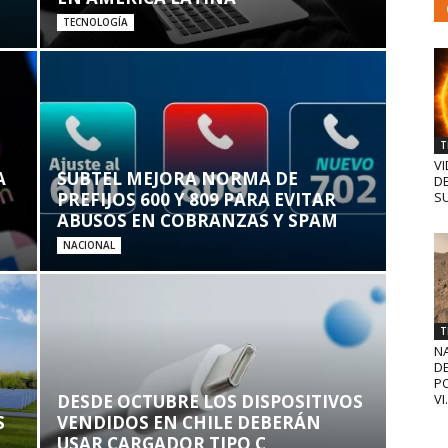
TECNOLOGÍA
T
VI
A
SUBTEL MEJORA NORMA DE
D
PREFIJOS 600 Y 809 PARA EVITAR
SU
ABUSOS EN COBRANZAS Y SPAM
NACIONAL
T
N
D
PO
VI.
DESDE OCTUBRE LOS DISPOSITIVOS
S
VENDIDOS EN CHILE DEBERÁN
USAR CARGADOR TIPO C