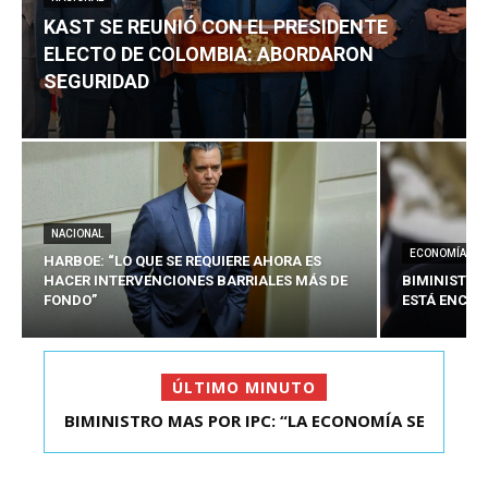
KAST SE REUNIÓ CON EL PRESIDENTE
ELECTO DE COLOMBIA: ABORDARON
SEGURIDAD
NACIONAL
ECONOMÍA
HARBOE: “LO QUE SE REQUIERE AHORA ES
HACER INTERVENCIONES BARRIALES MÁS DE
BIMINISTRO
FONDO”
ESTÁ ENCAU
ÚLTIMO MINUTO
BIMINISTRO MAS POR IPC: “LA ECONOMÍA SE
KAST SE REUNIÓ CON EL PRESIDENTE ELECTO DE
ESTÁ ENC...
COLOMBIA: A...