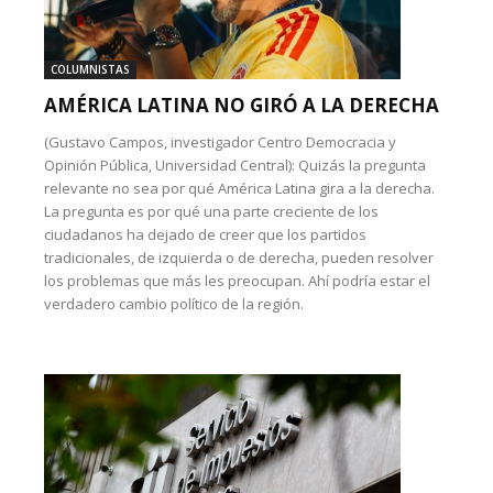
COLUMNISTAS
AMÉRICA LATINA NO GIRÓ A LA DERECHA
(Gustavo Campos, investigador Centro Democracia y
Opinión Pública, Universidad Central): Quizás la pregunta
relevante no sea por qué América Latina gira a la derecha.
La pregunta es por qué una parte creciente de los
ciudadanos ha dejado de creer que los partidos
tradicionales, de izquierda o de derecha, pueden resolver
los problemas que más les preocupan. Ahí podría estar el
verdadero cambio político de la región.