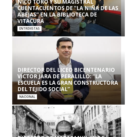
NICO TORO Y SU MAGISTRAL
CUENTACUENTOS DE “LA NIÑA DE LAS
ABEJAS” EN LA BIBLIOTECA DE
VITACURA
ENTREVISTAS
DIRECTOR DEL LICEO BICENTENARIO
VÍCTOR JARA DE PERALILLO: “LA
ESCUELA ES LA GRAN CONSTRUCTORA
DEL TEJIDO SOCIAL”
NACIONAL