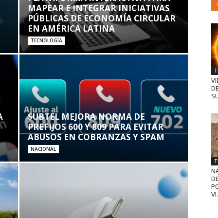
MAPEAR E INTEGRAR INICIATIVAS
PÚBLICAS DE ECONOMÍA CIRCULAR
EN AMÉRICA LATINA
TECNOLOGÍA
T
VI
D
SU
A
SUBTEL MEJORA NORMA DE
PREFIJOS 600 Y 809 PARA EVITAR
ABUSOS EN COBRANZAS Y SPAM
NACIONAL
T
N
D
PO
VI.