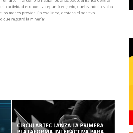
 remarcó: “Tal como lo habíamos anticipado, el Banco Central
e la actividad económica repuntó en junio, quebrando la racha
e los meses previos. En esa línea, destaca el positivo
que registró la minería”.
CIRCULARTEC LANZA LA PRIMERA
PLATAFORMA INTERACTIVA PARA