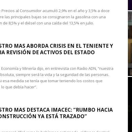
de Precios al Consumidor acumuló 2,9% en el año y 3,5% a doce
re las principales bajas se consignaron la gasolina con una
 de 8,5% y el diésel con una caída del 13,5% en julio.
STRO MAS ABORDA CRISIS EN EL TENIENTE Y
A REVISIÓN DE ACTIVOS DEL ESTADO
de Economía y Minería dijo, en entrevista con Radio ADN, “nuestra
absoluta, siempre será la vida y la seguridad de las personas.
si esa medida se tenía que tomar teniendo los costos que
 lo que debía hacer”.
STRO MAS DESTACA IMACEC: “RUMBO HACIA
ONSTRUCCIÓN YA ESTÁ TRAZADO”