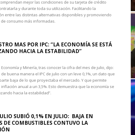
omprendan mejor las condiciones de su tarjeta de crédito
ntratarla y durante toda su utilización. Facilitando la
n entre las distintas alternativas disponibles y promoviendo
s de consumo más informadas.
STRO MAS POR IPC: “LA ECONOMÍA SE ESTÁ
ANDO HACIA LA ESTABILIDAD”
de Economía y Minería, tras conocer la cifra del mes de julio, dijo:
 de buena manera el IPC de julio con un leve 0,1%, un dato que
 parte baja de lo que proyectaba el mercado. Y que permite
 inflación anual a un 3,5%. Esto demuestra que la economía se
zando hacia la estabilidad”.
JULIO SUBIÓ 0,1% EN JULIO: BAJA EN
S DE COMBUSTIBLES CONTUVO LA
IÓN