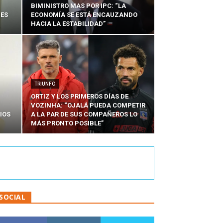
BIMINISTRO MAS POR IPC: “LA
NES
ECONOMÍA SE ESTÁ ENCAUZANDO
HACIA LA ESTABILIDAD”
TRIUNFO
ORTIZ Y LOS PRIMEROS DÍAS DE
VOZINHA: “OJALÁ PUEDA COMPETIR
IOS
A LA PAR DE SUS COMPAÑEROS LO
MÁS PRONTO POSIBLE”
SOCIAL