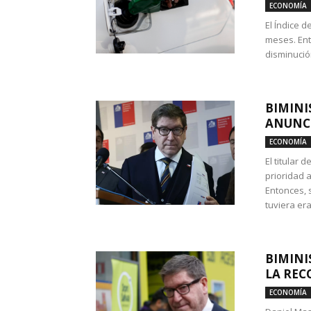
ECONOMÍA
El Índice 
meses. Ent
disminución
BIMINI
ANUNCI
ECONOMÍA
El titular 
prioridad 
Entonces, 
tuviera era
BIMINI
LA REC
ECONOMÍA