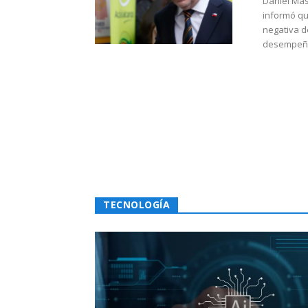
Daniel Mas
informó qu
negativa d
desempeño 
TECNOLOGÍA