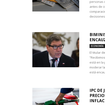
personas c
antes de co
comparació
decisione
BIMINI
ENCAUZ
ECONOMÍA
El titular 
“Recibimos
está en la
moderar la
está encau
IPC DE 
PRECIO
INFLAC