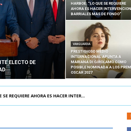
HARBOE: “LO QUE SE REQUIERE
AHORA ES HACER INTERVENCIO
BARRIALES MÁS DE FONDO”
VANGUARDIA
PRESTIGIOSO MEDIO
INTERNACIONAL APUNTA A
NTE ELECTO DE
MARIANA DI GIROLAMO COMO
POSIBLE NOMINADA A LOS PREM
AD
OSCAR 2027
POR IPC: “LA ECONOMÍA SE ESTÁ ENC...