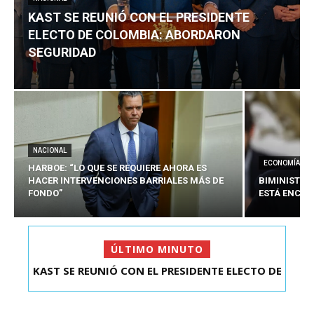
KAST SE REUNIÓ CON EL PRESIDENTE
ELECTO DE COLOMBIA: ABORDARON
SEGURIDAD
NACIONAL
ECONOMÍA
HARBOE: “LO QUE SE REQUIERE AHORA ES
HACER INTERVENCIONES BARRIALES MÁS DE
BIMINISTRO
FONDO”
ESTÁ ENCAU
ÚLTIMO MINUTO
KAST SE REUNIÓ CON EL PRESIDENTE ELECTO DE
COLOMBIA: A...