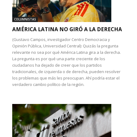
COLUMNISTAS
AMÉRICA LATINA NO GIRÓ A LA DERECHA
(Gustavo Campos, investigador Centro Democracia y
Opinión Pública, Universidad Central): Quizás la pregunta
relevante no sea por qué América Latina gira a la derecha.
La pregunta es por qué una parte creciente de los
ciudadanos ha dejado de creer que los partidos
tradicionales, de izquierda o de derecha, pueden resolver
los problemas que más les preocupan. Ahí podría estar el
verdadero cambio político de la región.