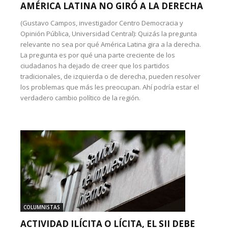
AMÉRICA LATINA NO GIRÓ A LA DERECHA
(Gustavo Campos, investigador Centro Democracia y
Opinión Pública, Universidad Central): Quizás la pregunta
relevante no sea por qué América Latina gira a la derecha.
La pregunta es por qué una parte creciente de los
ciudadanos ha dejado de creer que los partidos
tradicionales, de izquierda o de derecha, pueden resolver
los problemas que más les preocupan. Ahí podría estar el
verdadero cambio político de la región.
COLUMNISTAS
ACTIVIDAD ILÍCITA O LÍCITA, EL SII DEBE