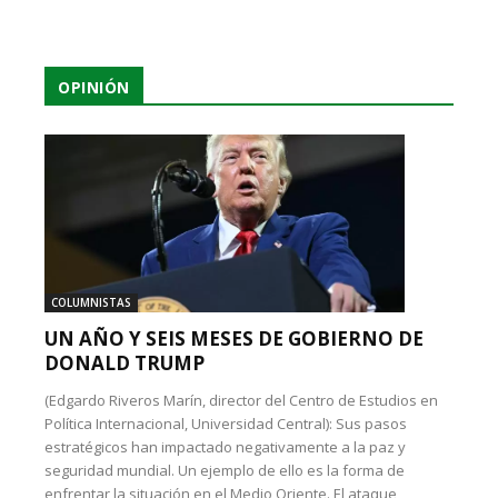
OPINIÓN
COLUMNISTAS
UN AÑO Y SEIS MESES DE GOBIERNO DE
DONALD TRUMP
(Edgardo Riveros Marín, director del Centro de Estudios en
Política Internacional, Universidad Central): Sus pasos
estratégicos han impactado negativamente a la paz y
seguridad mundial. Un ejemplo de ello es la forma de
enfrentar la situación en el Medio Oriente. El ataque