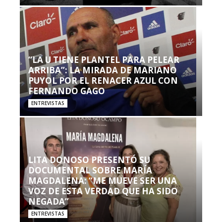
“LA U TIENE PLANTEL PARA PELEAR
ARRIBA”: LA MIRADA DE MARIANO
PUYOL POR EL RENACER AZUL CON
FERNANDO GAGO
ENTREVISTAS
LITA DONOSO PRESENTÓ SU
DOCUMENTAL SOBRE MARÍA
MAGDALENA: “ME MUEVE SER UNA
VOZ DE ESTA VERDAD QUE HA SIDO
NEGADA”
ENTREVISTAS