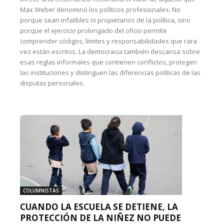
Max Weber denominó los políticos profesionales. No
porque sean infalibles ni propietarios de la política, sino
porque el ejercicio prolongado del oficio permite
comprender códigos, límites y responsabilidades que rara
vez están escritos. La democracia también descansa sobre
esas reglas informales que contienen conflictos, protegen
las instituciones y distinguen las diferencias políticas de las
disputas personales.
COLUMNISTAS
CUANDO LA ESCUELA SE DETIENE, LA
PROTECCIÓN DE LA NIÑEZ NO PUEDE