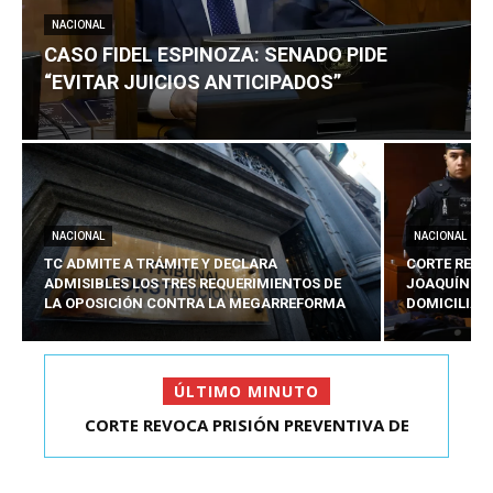
NACIONAL
CASO FIDEL ESPINOZA: SENADO PIDE
“EVITAR JUICIOS ANTICIPADOS”
NACIONAL
NACIONAL
TC ADMITE A TRÁMITE Y DECLARA
CORTE REVO
ADMISIBLES LOS TRES REQUERIMIENTOS DE
JOAQUÍN LA
LA OPOSICIÓN CONTRA LA MEGARREFORMA
DOMICILIAR
ÚLTIMO MINUTO
CORTE REVOCA PRISIÓN PREVENTIVA DE
CASO FIDEL ESPINOZA: SENADO PIDE “EVITAR
JOAQUÍN LAVÍN LEÓN:...
JUICIOS ANTIC...