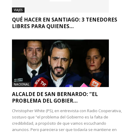
VIAJES
QUÉ HACER EN SANTIAGO: 3 TENEDORES
LIBRES PARA QUIENES...
NACIONAL
ALCALDE DE SAN BERNARDO: “EL
PROBLEMA DEL GOBIER...
Christopher White (PS), en entrevista con Radio Cooperativa,
sostuvo que “el problema del Gobierno es la falta de
credibilidad, a propósito de que vamos escuchando
anuncios. Pero pareciera ser que todavía se mantiene en