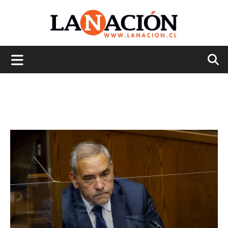
La
Nación