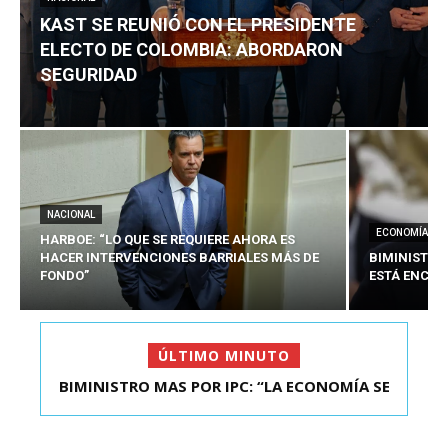
KAST SE REUNIÓ CON EL PRESIDENTE
ELECTO DE COLOMBIA: ABORDARON
SEGURIDAD
NACIONAL
ECONOMÍA
HARBOE: “LO QUE SE REQUIERE AHORA ES
HACER INTERVENCIONES BARRIALES MÁS DE
BIMINISTRO
FONDO”
ESTÁ ENCAU
ÚLTIMO MINUTO
BIMINISTRO MAS POR IPC: “LA ECONOMÍA SE
KAST SE REUNIÓ CON EL PRESIDENTE ELECTO DE
ESTÁ ENC...
COLOMBIA: A...