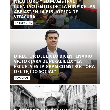
NICO TORO Y SU MAGISTRAL
CUENTACUENTOS DE “LA NIÑA DE LAS
ABEJAS” EN LA BIBLIOTECA DE
VITACURA
ENTREVISTAS
DIRECTOR DEL LICEO BICENTENARIO
VÍCTOR JARA DE PERALILLO: “LA
ESCUELA ES LA GRAN CONSTRUCTORA
DEL TEJIDO SOCIAL”
NACIONAL