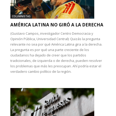
COLUMNISTAS
AMÉRICA LATINA NO GIRÓ A LA DERECHA
(Gustavo Campos, investigador Centro Democracia y
Opinión Pública, Universidad Central): Quizás la pregunta
relevante no sea por qué América Latina gira a la derecha.
La pregunta es por qué una parte creciente de los
ciudadanos ha dejado de creer que los partidos
tradicionales, de izquierda o de derecha, pueden resolver
los problemas que más les preocupan. Ahí podría estar el
verdadero cambio político de la región.