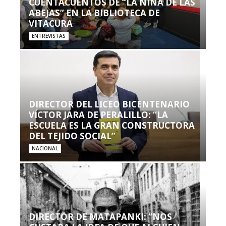
CUENTACUENTOS DE “LA NIÑA DE LAS
ABEJAS” EN LA BIBLIOTECA DE
VITACURA
ENTREVISTAS
DIRECTOR DEL LICEO BICENTENARIO
VÍCTOR JARA DE PERALILLO: “LA
ESCUELA ES LA GRAN CONSTRUCTORA
DEL TEJIDO SOCIAL”
NACIONAL
DIRECTOR DE MATAPANKI: “NOS