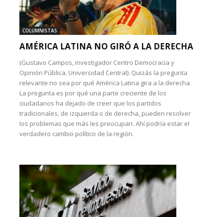
COLUMNISTAS
AMÉRICA LATINA NO GIRÓ A LA DERECHA
(Gustavo Campos, investigador Centro Democracia y
Opinión Pública, Universidad Central): Quizás la pregunta
relevante no sea por qué América Latina gira a la derecha.
La pregunta es por qué una parte creciente de los
ciudadanos ha dejado de creer que los partidos
tradicionales, de izquierda o de derecha, pueden resolver
los problemas que más les preocupan. Ahí podría estar el
verdadero cambio político de la región.