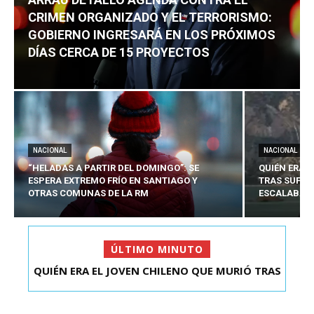
CRIMEN ORGANIZADO Y EL TERRORISMO:
GOBIERNO INGRESARÁ EN LOS PRÓXIMOS
DÍAS CERCA DE 15 PROYECTOS
NACIONAL
NACIONAL
“HELADAS A PARTIR DEL DOMINGO”: SE
QUIÉN ERA 
ESPERA EXTREMO FRÍO EN SANTIAGO Y
TRAS SUFRI
OTRAS COMUNAS DE LA RM
ESCALABA E
ÚLTIMO MINUTO
QUIÉN ERA EL JOVEN CHILENO QUE MURIÓ TRAS
ARRAU DETALLÓ AGENDA CONTRA EL CRIMEN
SUFRIR ACCID...
ORGANIZADO Y EL ...