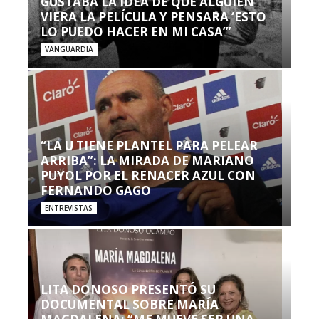
GUSTABA LA IDEA DE QUE ALGUIEN
VIERA LA PELÍCULA Y PENSARA ‘ESTO
LO PUEDO HACER EN MI CASA’”
VANGUARDIA
“LA U TIENE PLANTEL PARA PELEAR
ARRIBA”: LA MIRADA DE MARIANO
PUYOL POR EL RENACER AZUL CON
FERNANDO GAGO
ENTREVISTAS
LITA DONOSO PRESENTÓ SU
DOCUMENTAL SOBRE MARÍA