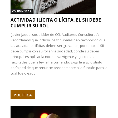
COLUMNISTAS
ACTIVIDAD ILÍCITA O LÍCITA, EL SII DEBE
CUMPLIR SU ROL
(Javier Jaque, socio Líder de CCL Auditores Consultores):
Recordemos que incluso los tribunales han reconocido que
las actividades ilícitas deben ser gravadas, por tanto, el SII
debe cumplir con su rol en la sociedad, donde su deber
principal es aplicar la normativa vigente y ejercer las
facultades que la ley le ha conferido. Exigirle algo distinto
sería pedirle que renuncie precisamente a la función para la
cual fue creado.
POLÍTICA