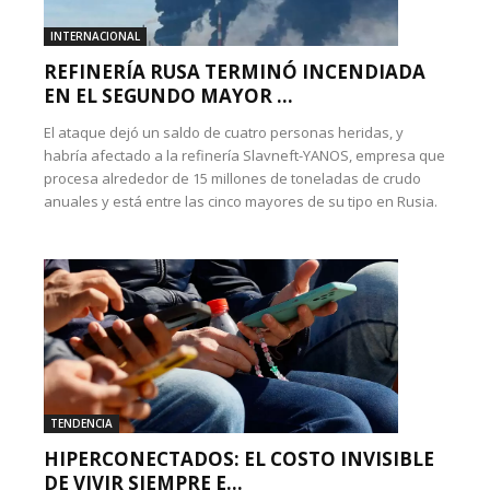
INTERNACIONAL
REFINERÍA RUSA TERMINÓ INCENDIADA
EN EL SEGUNDO MAYOR ...
El ataque dejó un saldo de cuatro personas heridas, y
habría afectado a la refinería Slavneft-YANOS, empresa que
procesa alrededor de 15 millones de toneladas de crudo
anuales y está entre las cinco mayores de su tipo en Rusia.
TENDENCIA
HIPERCONECTADOS: EL COSTO INVISIBLE
DE VIVIR SIEMPRE E...