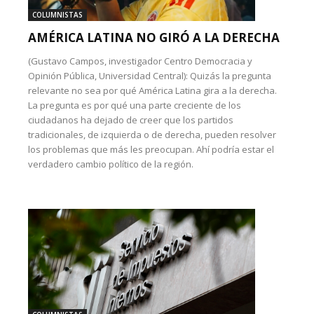
COLUMNISTAS
AMÉRICA LATINA NO GIRÓ A LA DERECHA
(Gustavo Campos, investigador Centro Democracia y
Opinión Pública, Universidad Central): Quizás la pregunta
relevante no sea por qué América Latina gira a la derecha.
La pregunta es por qué una parte creciente de los
ciudadanos ha dejado de creer que los partidos
tradicionales, de izquierda o de derecha, pueden resolver
los problemas que más les preocupan. Ahí podría estar el
verdadero cambio político de la región.