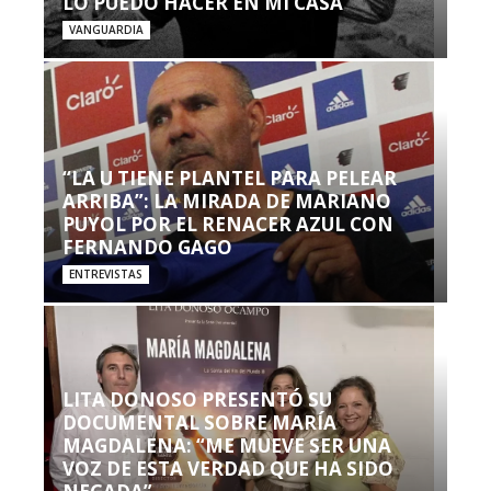
LO PUEDO HACER EN MI CASA’”
VANGUARDIA
“LA U TIENE PLANTEL PARA PELEAR
ARRIBA”: LA MIRADA DE MARIANO
PUYOL POR EL RENACER AZUL CON
FERNANDO GAGO
ENTREVISTAS
LITA DONOSO PRESENTÓ SU
DOCUMENTAL SOBRE MARÍA
MAGDALENA: “ME MUEVE SER UNA
VOZ DE ESTA VERDAD QUE HA SIDO