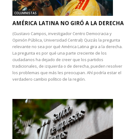
COLUMNISTAS
AMÉRICA LATINA NO GIRÓ A LA DERECHA
(Gustavo Campos, investigador Centro Democracia y
Opinión Pública, Universidad Central): Quizás la pregunta
relevante no sea por qué América Latina gira a la derecha.
La pregunta es por qué una parte creciente de los
ciudadanos ha dejado de creer que los partidos
tradicionales, de izquierda o de derecha, pueden resolver
los problemas que más les preocupan. Ahí podría estar el
verdadero cambio político de la región.