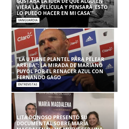
GUSTABA LA IDEA DE QUE ALGUIEN
VIERA LA PELÍCULA Y PENSARA ‘ESTO
LO PUEDO HACER EN MI CASA’”
VANGUARDIA
“LA U TIENE PLANTEL PARA PELEAR
ARRIBA”: LA MIRADA DE MARIANO
PUYOL POR EL RENACER AZUL CON
FERNANDO GAGO
ENTREVISTAS
LITA DONOSO PRESENTÓ SU
DOCUMENTAL SOBRE MARÍA