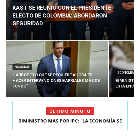
KAST SE REUNIÓ CON EL PRESIDENTE
ELECTO DE COLOMBIA: ABORDARON
SEGURIDAD
NACIONAL
ECONOMÍA
HARBOE: “LO QUE SE REQUIERE AHORA ES
HACER INTERVENCIONES BARRIALES MÁS DE
BIMINISTRO
FONDO”
ESTÁ ENCAU
ÚLTIMO MINUTO
BIMINISTRO MAS POR IPC: “LA ECONOMÍA SE
KAST SE REUNIÓ CON EL PRESIDENTE ELECTO DE
ESTÁ ENC...
COLOMBIA: A...