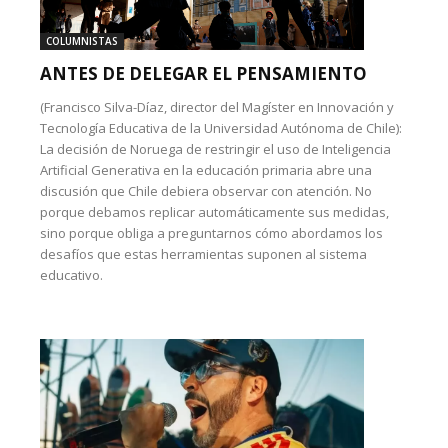
COLUMNISTAS
ANTES DE DELEGAR EL PENSAMIENTO
(Francisco Silva-Díaz, director del Magíster en Innovación y
Tecnología Educativa de la Universidad Autónoma de Chile):
La decisión de Noruega de restringir el uso de Inteligencia
Artificial Generativa en la educación primaria abre una
discusión que Chile debiera observar con atención. No
porque debamos replicar automáticamente sus medidas,
sino porque obliga a preguntarnos cómo abordamos los
desafíos que estas herramientas suponen al sistema
educativo.