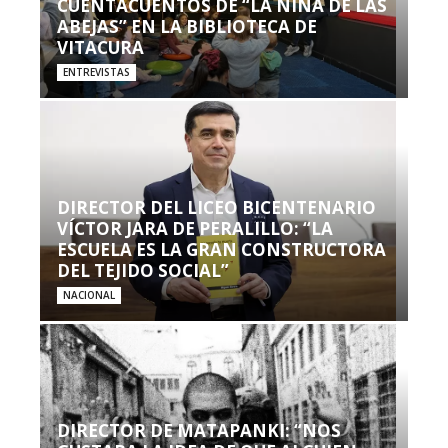
CUENTACUENTOS DE “LA NIÑA DE LAS
ABEJAS” EN LA BIBLIOTECA DE
VITACURA
ENTREVISTAS
DIRECTOR DEL LICEO BICENTENARIO
VÍCTOR JARA DE PERALILLO: “LA
ESCUELA ES LA GRAN CONSTRUCTORA
DEL TEJIDO SOCIAL”
NACIONAL
DIRECTOR DE MATAPANKI: “NOS