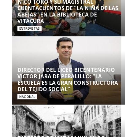
NICO TORO Y SU MAGISTRAL
CUENTACUENTOS DE “LA NIÑA DE LAS
ABEJAS” EN LA BIBLIOTECA DE
VITACURA
ENTREVISTAS
DIRECTOR DEL LICEO BICENTENARIO
VÍCTOR JARA DE PERALILLO: “LA
ESCUELA ES LA GRAN CONSTRUCTORA
DEL TEJIDO SOCIAL”
NACIONAL