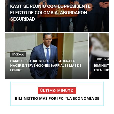
KAST SE REUNIÓ CON EL PRESIDENTE
ELECTO DE COLOMBIA: ABORDARON
SEGURIDAD
NACIONAL
ECONOMÍA
HARBOE: “LO QUE SE REQUIERE AHORA ES
HACER INTERVENCIONES BARRIALES MÁS DE
BIMINISTRO
FONDO”
ESTÁ ENCAU
ÚLTIMO MINUTO
BIMINISTRO MAS POR IPC: “LA ECONOMÍA SE
KAST SE REUNIÓ CON EL PRESIDENTE ELECTO DE
ESTÁ ENC...
COLOMBIA: A...