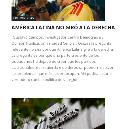
COLUMNISTAS
AMÉRICA LATINA NO GIRÓ A LA DERECHA
(Gustavo Campos, investigador Centro Democracia y
Opinión Pública, Universidad Central): Quizás la pregunta
relevante no sea por qué América Latina gira a la derecha.
La pregunta es por qué una parte creciente de los
ciudadanos ha dejado de creer que los partidos
tradicionales, de izquierda o de derecha, pueden resolver
los problemas que más les preocupan. Ahí podría estar el
verdadero cambio político de la región.