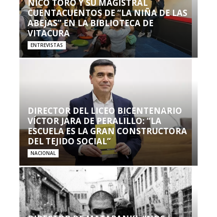
NICO TORO Y SU MAGISTRAL
CUENTACUENTOS DE “LA NIÑA DE LAS
ABEJAS” EN LA BIBLIOTECA DE
VITACURA
ENTREVISTAS
DIRECTOR DEL LICEO BICENTENARIO
VÍCTOR JARA DE PERALILLO: “LA
ESCUELA ES LA GRAN CONSTRUCTORA
DEL TEJIDO SOCIAL”
NACIONAL