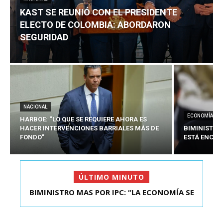
KAST SE REUNIÓ CON EL PRESIDENTE
ELECTO DE COLOMBIA: ABORDARON
SEGURIDAD
NACIONAL
ECONOMÍA
HARBOE: “LO QUE SE REQUIERE AHORA ES
HACER INTERVENCIONES BARRIALES MÁS DE
BIMINISTRO
FONDO”
ESTÁ ENCAU
ÚLTIMO MINUTO
BIMINISTRO MAS POR IPC: “LA ECONOMÍA SE
ESTÁ ENC...