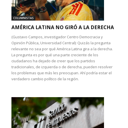
COLUMNISTAS
AMÉRICA LATINA NO GIRÓ A LA DERECHA
(Gustavo Campos, investigador Centro Democracia y
Opinión Pública, Universidad Central): Quizás la pregunta
relevante no sea por qué América Latina gira a la derecha.
La pregunta es por qué una parte creciente de los
ciudadanos ha dejado de creer que los partidos
tradicionales, de izquierda o de derecha, pueden resolver
los problemas que más les preocupan. Ahí podría estar el
verdadero cambio político de la región.