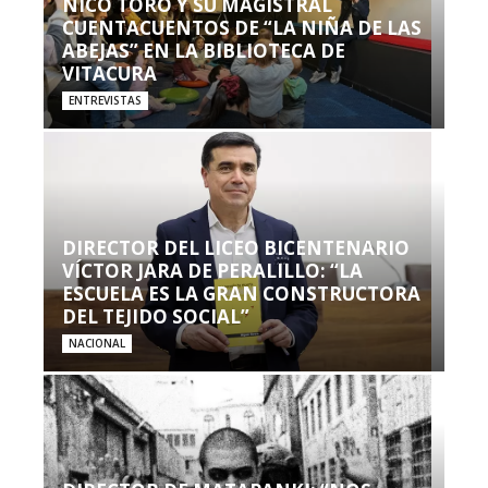
NICO TORO Y SU MAGISTRAL
CUENTACUENTOS DE “LA NIÑA DE LAS
ABEJAS” EN LA BIBLIOTECA DE
VITACURA
ENTREVISTAS
DIRECTOR DEL LICEO BICENTENARIO
VÍCTOR JARA DE PERALILLO: “LA
ESCUELA ES LA GRAN CONSTRUCTORA
DEL TEJIDO SOCIAL”
NACIONAL