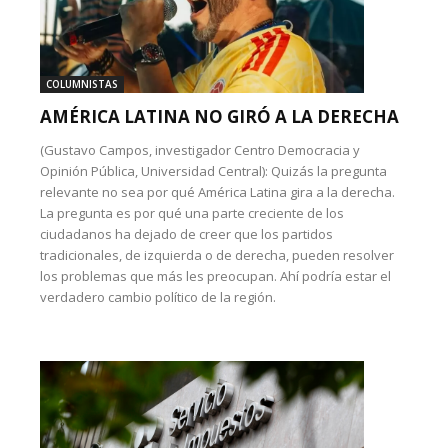
COLUMNISTAS
AMÉRICA LATINA NO GIRÓ A LA DERECHA
(Gustavo Campos, investigador Centro Democracia y
Opinión Pública, Universidad Central): Quizás la pregunta
relevante no sea por qué América Latina gira a la derecha.
La pregunta es por qué una parte creciente de los
ciudadanos ha dejado de creer que los partidos
tradicionales, de izquierda o de derecha, pueden resolver
los problemas que más les preocupan. Ahí podría estar el
verdadero cambio político de la región.