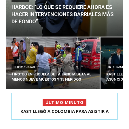
HARBOE: “LO QUE SE REQUIERE AHORA ES
HACER INTERVENCIONES BARRIALES MÁS
DE FONDO”
INTERNACIONAL
INTERNACIONA
TIROTEO EN ESCUELA DE TAILANDIA DEJA AL
KAST LLEGÓ
MENOS NUEVE MUERTOS Y 15 HERIDOS
ASUNCIÓN D
ÚLTIMO MINUTO
HARBOE: “LO QUE SE REQUIERE AHORA ES HACER
KAST LLEGÓ A COLOMBIA PARA ASISTIR A
ASUNCIÓN DE ABELA...
INTER...