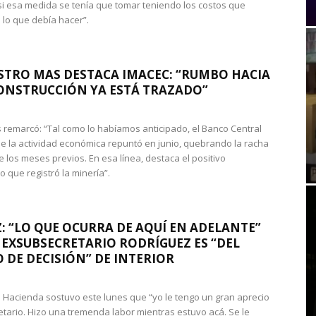
si esa medida se tenía que tomar teniendo los costos que
 lo que debía hacer”.
STRO MAS DESTACA IMACEC: “RUMBO HACIA
ONSTRUCCIÓN YA ESTÁ TRAZADO”
 remarcó: “Tal como lo habíamos anticipado, el Banco Central
e la actividad económica repuntó en junio, quebrando la racha
e los meses previos. En esa línea, destaca el positivo
que registró la minería”.
: “LO QUE OCURRA DE AQUÍ EN ADELANTE”
 EXSUBSECRETARIO RODRÍGUEZ ES “DEL
 DE DECISIÓN” DE INTERIOR
 de Hacienda sostuvo este lunes que “yo le tengo un gran aprecio
etario. Hizo una tremenda labor mientras estuvo acá. Se le