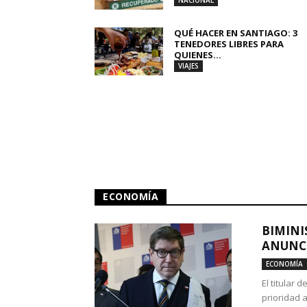
NACIONAL
QUÉ HACER EN SANTIAGO: 3
TENEDORES LIBRES PARA
QUIENES...
VIAJES
ECONOMÍA
BIMINI
ANUNCI
ECONOMÍA
El titular 
prioridad 