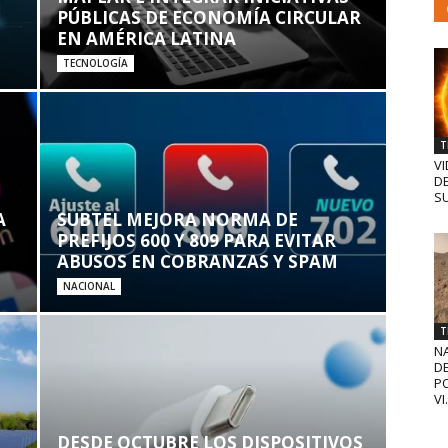
PÚBLICAS DE ECONOMÍA CIRCULAR
EN AMÉRICA LATINA
TECNOLOGÍA
T
VI
D
SU
A
SUBTEL MEJORA NORMA DE
PREFIJOS 600 Y 809 PARA EVITAR
ABUSOS EN COBRANZAS Y SPAM
NACIONAL
T
N
D
PO
VI.
DESDE OCTUBRE LOS DISPOSITIVOS