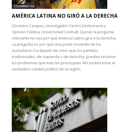
COLUMNISTAS
AMÉRICA LATINA NO GIRÓ A LA DERECHA
(Gustavo Campos, investigador Centro Democracia y
Opinión Pública, Universidad Central): Quizás la pregunta
relevante no sea por qué América Latina gira a la derecha.
La pregunta es por qué una parte creciente de los
ciudadanos ha dejado de creer que los partidos
tradicionales, de izquierda o de derecha, pueden resolver
los problemas que más les preocupan. Ahí podría estar el
verdadero cambio político de la región.