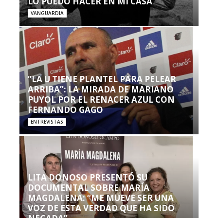
LO PUEDO HACER EN MI CASA’”
VANGUARDIA
“LA U TIENE PLANTEL PARA PELEAR
ARRIBA”: LA MIRADA DE MARIANO
PUYOL POR EL RENACER AZUL CON
FERNANDO GAGO
ENTREVISTAS
LITA DONOSO PRESENTÓ SU
DOCUMENTAL SOBRE MARÍA
MAGDALENA: “ME MUEVE SER UNA
VOZ DE ESTA VERDAD QUE HA SIDO