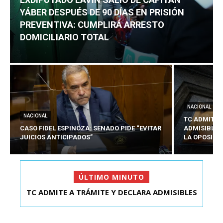
YÁBER DESPUÉS DE 90 DÍAS EN PRISIÓN
PREVENTIVA: CUMPLIRÁ ARRESTO
DOMICILIARIO TOTAL
NACIONAL
NACIONAL
TC ADMITE 
CASO FIDEL ESPINOZA: SENADO PIDE “EVITAR
ADMISIBLES
JUICIOS ANTICIPADOS”
LA OPOSICI
ÚLTIMO MINUTO
TC ADMITE A TRÁMITE Y DECLARA ADMISIBLES
LOS TRES REQU...