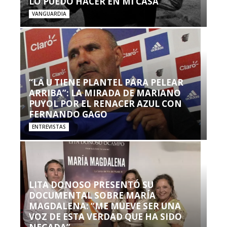
LO PUEDO HACER EN MI CASA’”
VANGUARDIA
“LA U TIENE PLANTEL PARA PELEAR
ARRIBA”: LA MIRADA DE MARIANO
PUYOL POR EL RENACER AZUL CON
FERNANDO GAGO
ENTREVISTAS
LITA DONOSO PRESENTÓ SU
DOCUMENTAL SOBRE MARÍA
MAGDALENA: “ME MUEVE SER UNA
VOZ DE ESTA VERDAD QUE HA SIDO