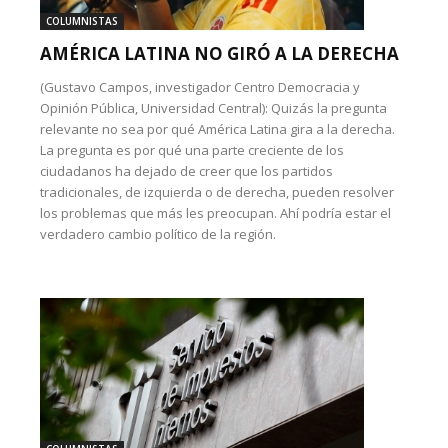
COLUMNISTAS
AMÉRICA LATINA NO GIRÓ A LA DERECHA
(Gustavo Campos, investigador Centro Democracia y
Opinión Pública, Universidad Central): Quizás la pregunta
relevante no sea por qué América Latina gira a la derecha.
La pregunta es por qué una parte creciente de los
ciudadanos ha dejado de creer que los partidos
tradicionales, de izquierda o de derecha, pueden resolver
los problemas que más les preocupan. Ahí podría estar el
verdadero cambio político de la región.