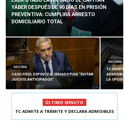
YÁBER DESPUÉS DE 90 DÍAS EN PRISIÓN
PREVENTIVA: CUMPLIRÁ ARRESTO
DOMICILIARIO TOTAL
NACIONAL
NACIONAL
TC ADMITE 
CASO FIDEL ESPINOZA: SENADO PIDE “EVITAR
ADMISIBLES
JUICIOS ANTICIPADOS”
LA OPOSICI
ÚLTIMO MINUTO
TC ADMITE A TRÁMITE Y DECLARA ADMISIBLES
EXDIPUTADO LAVÍN SALIÓ DE CAPITÁN YÁBER
LOS TRES REQU...
DESPUÉS DE 90 ...