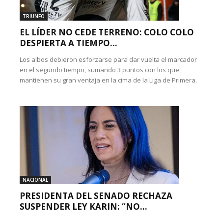
TRIUNFO
EL LÍDER NO CEDE TERRENO: COLO COLO
DESPIERTA A TIEMPO...
Los albos debieron esforzarse para dar vuelta el marcador
en el segundo tiempo, sumando 3 puntos con los que
mantienen su gran ventaja en la cima de la Liga de Primera.
NACIONAL
PRESIDENTA DEL SENADO RECHAZA
SUSPENDER LEY KARIN: “NO...