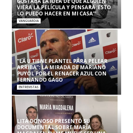
GUSTABA LA IDEA DE QUE ALGUIEN
VIERA LA PELÍCULA Y PENSARA ‘ESTO
LO PUEDO HACER EN MI CASA’”
VANGUARDIA
“LA U TIENE PLANTEL PARA PELEAR
ARRIBA”: LA MIRADA DE MARIANO
PUYOL POR EL RENACER AZUL CON
FERNANDO GAGO
ENTREVISTAS
LITA DONOSO PRESENTÓ SU
DOCUMENTAL SOBRE MARÍA