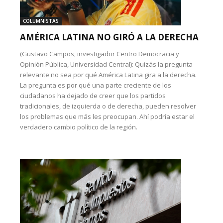
COLUMNISTAS
AMÉRICA LATINA NO GIRÓ A LA DERECHA
(Gustavo Campos, investigador Centro Democracia y
Opinión Pública, Universidad Central): Quizás la pregunta
relevante no sea por qué América Latina gira a la derecha.
La pregunta es por qué una parte creciente de los
ciudadanos ha dejado de creer que los partidos
tradicionales, de izquierda o de derecha, pueden resolver
los problemas que más les preocupan. Ahí podría estar el
verdadero cambio político de la región.