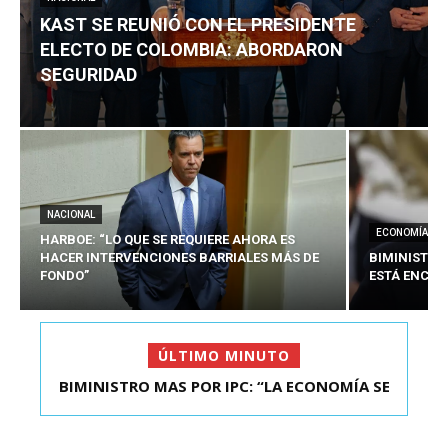
KAST SE REUNIÓ CON EL PRESIDENTE
ELECTO DE COLOMBIA: ABORDARON
SEGURIDAD
NACIONAL
ECONOMÍA
HARBOE: “LO QUE SE REQUIERE AHORA ES
HACER INTERVENCIONES BARRIALES MÁS DE
BIMINISTRO
FONDO”
ESTÁ ENCAU
ÚLTIMO MINUTO
BIMINISTRO MAS POR IPC: “LA ECONOMÍA SE
KAST SE REUNIÓ CON EL PRESIDENTE ELECTO DE
ESTÁ ENC...
COLOMBIA: A...