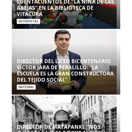
CUENTACUENTOS DE “LA NIÑA DE LAS
ABEJAS” EN LA BIBLIOTECA DE
VITACURA
ENTREVISTAS
DIRECTOR DEL LICEO BICENTENARIO
VÍCTOR JARA DE PERALILLO: “LA
ESCUELA ES LA GRAN CONSTRUCTORA
DEL TEJIDO SOCIAL”
NACIONAL
DIRECTOR DE MATAPANKI: “NOS