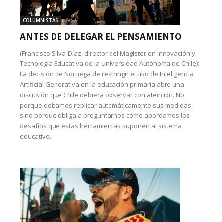
COLUMNISTAS
ANTES DE DELEGAR EL PENSAMIENTO
(Francisco Silva-Díaz, director del Magíster en Innovación y
Tecnología Educativa de la Universidad Autónoma de Chile):
La decisión de Noruega de restringir el uso de Inteligencia
Artificial Generativa en la educación primaria abre una
discusión que Chile debiera observar con atención. No
porque debamos replicar automáticamente sus medidas,
sino porque obliga a preguntarnos cómo abordamos los
desafíos que estas herramientas suponen al sistema
educativo.