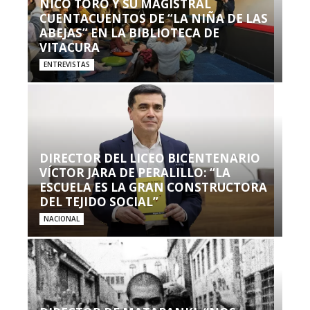
NICO TORO Y SU MAGISTRAL
CUENTACUENTOS DE “LA NIÑA DE LAS
ABEJAS” EN LA BIBLIOTECA DE
VITACURA
ENTREVISTAS
DIRECTOR DEL LICEO BICENTENARIO
VÍCTOR JARA DE PERALILLO: “LA
ESCUELA ES LA GRAN CONSTRUCTORA
DEL TEJIDO SOCIAL”
NACIONAL