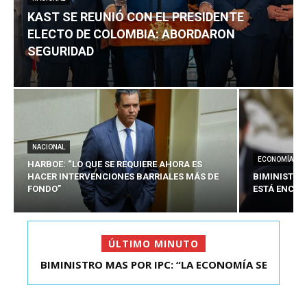
KAST SE REUNIÓ CON EL PRESIDENTE
ELECTO DE COLOMBIA: ABORDARON
SEGURIDAD
NACIONAL
ECONOMÍA
HARBOE: “LO QUE SE REQUIERE AHORA ES
HACER INTERVENCIONES BARRIALES MÁS DE
BIMINISTRO
FONDO”
ESTÁ ENCAU
ÚLTIMO MINUTO
BIMINISTRO MAS POR IPC: “LA ECONOMÍA SE
KAST SE REUNIÓ CON EL PRESIDENTE ELECTO DE
ESTÁ ENC...
COLOMBIA: A...