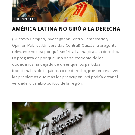
COLUMNISTAS
AMÉRICA LATINA NO GIRÓ A LA DERECHA
(Gustavo Campos, investigador Centro Democracia y
Opinión Pública, Universidad Central): Quizás la pregunta
relevante no sea por qué América Latina gira a la derecha.
La pregunta es por qué una parte creciente de los
ciudadanos ha dejado de creer que los partidos
tradicionales, de izquierda o de derecha, pueden resolver
los problemas que más les preocupan. Ahí podría estar el
verdadero cambio político de la región.