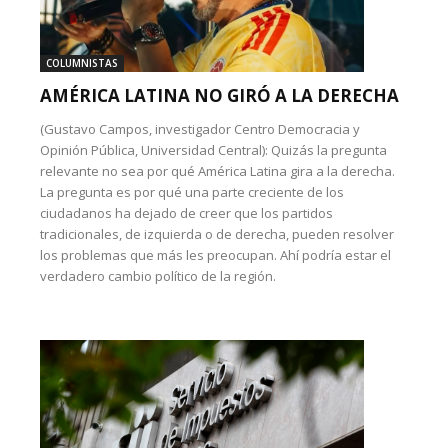
COLUMNISTAS
AMÉRICA LATINA NO GIRÓ A LA DERECHA
(Gustavo Campos, investigador Centro Democracia y
Opinión Pública, Universidad Central): Quizás la pregunta
relevante no sea por qué América Latina gira a la derecha.
La pregunta es por qué una parte creciente de los
ciudadanos ha dejado de creer que los partidos
tradicionales, de izquierda o de derecha, pueden resolver
los problemas que más les preocupan. Ahí podría estar el
verdadero cambio político de la región.