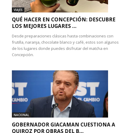
VIAJES
QUÉ HACER EN CONCEPCIÓN: DESCUBRE
LOS MEJORES LUGARES ...
Desde preparaciones clásicas hasta combinaciones con
frutilla, naranja, chocolate blanco y café, estos son algunos
de los lugares donde puedes disfrutar del matcha en
Concepción.
NACIONAL
GOBERNADOR GIACAMAN CUESTIONA A
QUIROZ POR OBRAS DEL B...