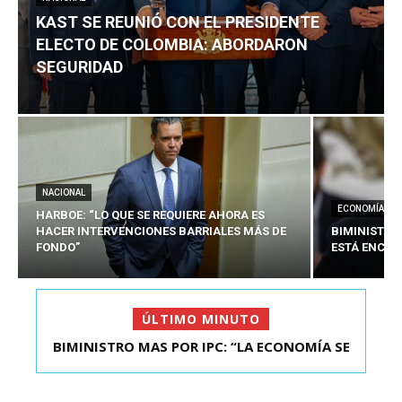
KAST SE REUNIÓ CON EL PRESIDENTE
ELECTO DE COLOMBIA: ABORDARON
SEGURIDAD
NACIONAL
ECONOMÍA
HARBOE: “LO QUE SE REQUIERE AHORA ES
HACER INTERVENCIONES BARRIALES MÁS DE
BIMINISTRO
FONDO”
ESTÁ ENCAU
ÚLTIMO MINUTO
BIMINISTRO MAS POR IPC: “LA ECONOMÍA SE
KAST SE REUNIÓ CON EL PRESIDENTE ELECTO DE
ESTÁ ENC...
COLOMBIA: A...