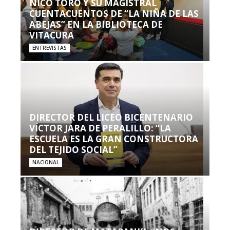
NICO TORO Y SU MAGISTRAL
CUENTACUENTOS DE “LA NIÑA DE LAS
ABEJAS” EN LA BIBLIOTECA DE
VITACURA
ENTREVISTAS
DIRECTOR DEL LICEO BICENTENARIO
VÍCTOR JARA DE PERALILLO: “LA
ESCUELA ES LA GRAN CONSTRUCTORA
DEL TEJIDO SOCIAL”
NACIONAL