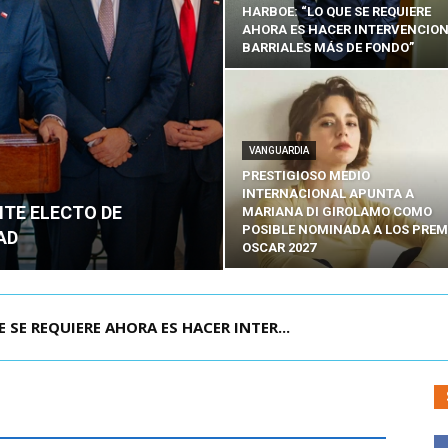
HARBOE: “LO QUE SE REQUIERE
AHORA ES HACER INTERVENCIO
BARRIALES MÁS DE FONDO”
VANGUARDIA
PRESTIGIOSO MEDIO
INTERNACIONAL APUNTA A
NTE ELECTO DE
MARIANA DI GIROLAMO COMO
POSIBLE NOMINADA A LOS PREM
AD
OSCAR 2027
POR IPC: “LA ECONOMÍA SE ESTÁ ENC...