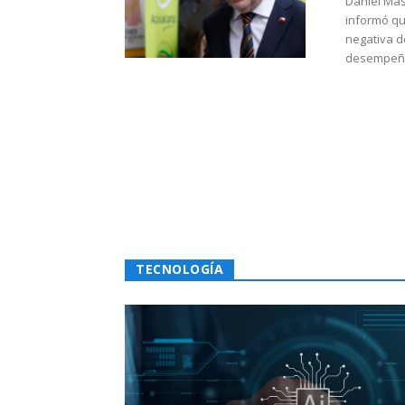
Daniel Mas
informó qu
negativa d
desempeño 
TECNOLOGÍA