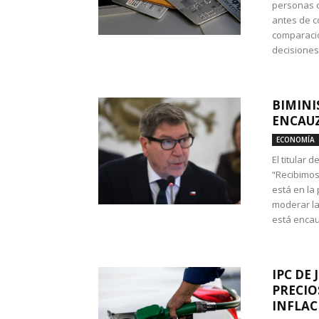
personas c
antes de co
comparació
decisione
BIMINI
ENCAUZ
ECONOMÍA
El titular 
“Recibimos
está en la
moderar la
está encau
IPC DE 
PRECIO
INFLAC