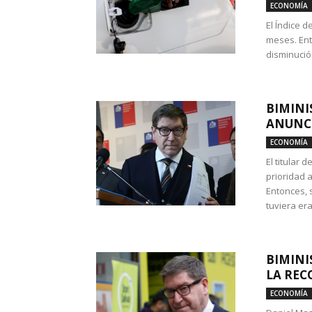
ECONOMÍA
El Índice 
meses. Ent
disminución
BIMINI
ANUNCI
ECONOMÍA
El titular 
prioridad 
Entonces, 
tuviera era
BIMINI
LA REC
ECONOMÍA