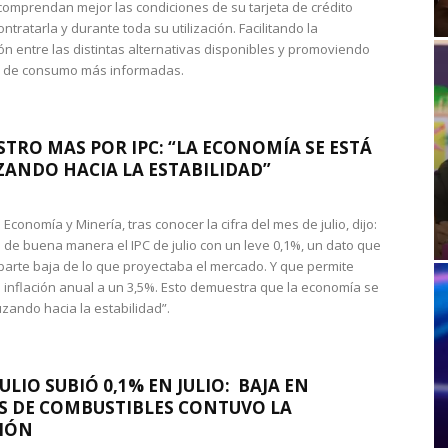
omprendan mejor las condiciones de su tarjeta de crédito
ntratarla y durante toda su utilización. Facilitando la
n entre las distintas alternativas disponibles y promoviendo
s de consumo más informadas.
STRO MAS POR IPC: “LA ECONOMÍA SE ESTÁ
ANDO HACIA LA ESTABILIDAD”
de Economía y Minería, tras conocer la cifra del mes de julio, dijo:
 de buena manera el IPC de julio con un leve 0,1%, un dato que
 parte baja de lo que proyectaba el mercado. Y que permite
 inflación anual a un 3,5%. Esto demuestra que la economía se
zando hacia la estabilidad”.
JULIO SUBIÓ 0,1% EN JULIO: BAJA EN
S DE COMBUSTIBLES CONTUVO LA
IÓN