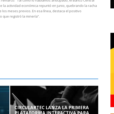
 remarcó: “Tal como lo habíamos anticipado, el Banco Central
e la actividad económica repuntó en junio, quebrando la racha
e los meses previos. En esa línea, destaca el positivo
que registró la minería”.
CIRCULARTEC LANZA LA PRIMERA
PLATAFORMA INTERACTIVA PARA