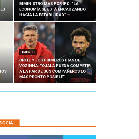
BIMINISTRO MAS POR IPC: “LA
NES
ECONOMÍA SE ESTÁ ENCAUZANDO
HACIA LA ESTABILIDAD”
TRIUNFO
ORTIZ Y LOS PRIMEROS DÍAS DE
VOZINHA: “OJALÁ PUEDA COMPETIR
IOS
A LA PAR DE SUS COMPAÑEROS LO
MÁS PRONTO POSIBLE”
SOCIAL