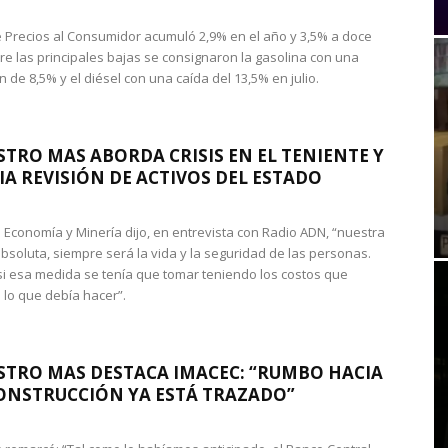
de Precios al Consumidor acumuló 2,9% en el año y 3,5% a doce
re las principales bajas se consignaron la gasolina con una
 de 8,5% y el diésel con una caída del 13,5% en julio.
STRO MAS ABORDA CRISIS EN EL TENIENTE Y
A REVISIÓN DE ACTIVOS DEL ESTADO
de Economía y Minería dijo, en entrevista con Radio ADN, “nuestra
absoluta, siempre será la vida y la seguridad de las personas.
si esa medida se tenía que tomar teniendo los costos que
 lo que debía hacer”.
STRO MAS DESTACA IMACEC: “RUMBO HACIA
ONSTRUCCIÓN YA ESTÁ TRAZADO”