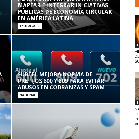
MAPEAR E INTEGRAR INICIATIVAS
PÚBLICAS DE ECONOMÍA CIRCULAR
EN AMÉRICA LATINA
TECNOLOGÍA
T
VI
D
SU
A
SUBTEL MEJORA NORMA DE
PREFIJOS 600 Y 809 PARA EVITAR
ABUSOS EN COBRANZAS Y SPAM
NACIONAL
T
N
D
PO
VI.