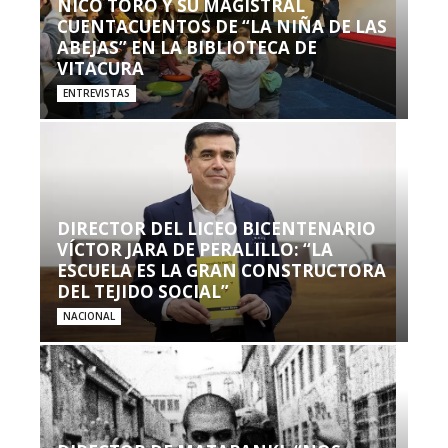
NICO TORO Y SU MAGISTRAL
CUENTACUENTOS DE “LA NIÑA DE LAS
ABEJAS” EN LA BIBLIOTECA DE
VITACURA
ENTREVISTAS
DIRECTOR DEL LICEO BICENTENARIO
VÍCTOR JARA DE PERALILLO: “LA
ESCUELA ES LA GRAN CONSTRUCTORA
DEL TEJIDO SOCIAL”
NACIONAL