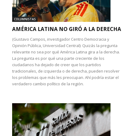
COLUMNISTAS
AMÉRICA LATINA NO GIRÓ A LA DERECHA
(Gustavo Campos, investigador Centro Democracia y
Opinión Pública, Universidad Central): Quizás la pregunta
relevante no sea por qué América Latina gira a la derecha.
La pregunta es por qué una parte creciente de los
ciudadanos ha dejado de creer que los partidos
tradicionales, de izquierda o de derecha, pueden resolver
los problemas que más les preocupan. Ahí podría estar el
verdadero cambio político de la región.