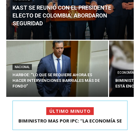
KAST SE REUNIÓ CON EL PRESIDENTE
ELECTO DE COLOMBIA: ABORDARON
SEGURIDAD
NACIONAL
ECONOMÍA
HARBOE: “LO QUE SE REQUIERE AHORA ES
HACER INTERVENCIONES BARRIALES MÁS DE
BIMINISTRO
FONDO”
ESTÁ ENCAU
ÚLTIMO MINUTO
BIMINISTRO MAS POR IPC: “LA ECONOMÍA SE
KAST SE REUNIÓ CON EL PRESIDENTE ELECTO DE
ESTÁ ENC...
COLOMBIA: A...