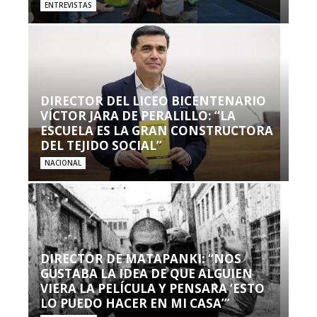
ENTREVISTAS
DIRECTOR DEL LICEO BICENTENARIO
VÍCTOR JARA DE PERALILLO: “LA
ESCUELA ES LA GRAN CONSTRUCTORA
DEL TEJIDO SOCIAL”
NACIONAL
DIRECTOR DE MATAPANKI: “NOS
GUSTABA LA IDEA DE QUE ALGUIEN
VIERA LA PELÍCULA Y PENSARA ‘ESTO
LO PUEDO HACER EN MI CASA’”