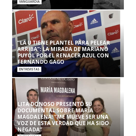
VANGUARDIA
“LA U TIENE PLANTEL PARA PELEAR
ARRIBA”: LA MIRADA DE MARIANO
PUYOL POR EL RENACER AZUL CON
FERNANDO GAGO
ENTREVISTAS
LITA DONOSO PRESENTÓ SU
DOCUMENTAL SOBRE MARÍA
MAGDALENA: “ME MUEVE SER UNA
VOZ DE ESTA VERDAD QUE HA SIDO
NEGADA”