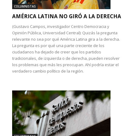
COLUMNISTAS
AMÉRICA LATINA NO GIRÓ A LA DERECHA
(Gustavo Campos, investigador Centro Democracia y
Opinión Pública, Universidad Central): Quizás la pregunta
relevante no sea por qué América Latina gira a la derecha.
La pregunta es por qué una parte creciente de los
ciudadanos ha dejado de creer que los partidos
tradicionales, de izquierda o de derecha, pueden resolver
los problemas que más les preocupan. Ahí podría estar el
verdadero cambio político de la región.