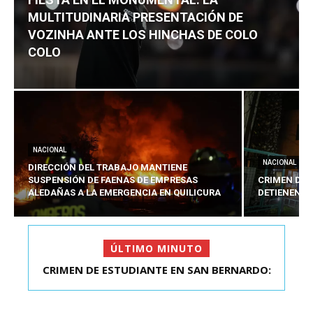
MULTITUDINARIA PRESENTACIÓN DE
VOZINHA ANTE LOS HINCHAS DE COLO
COLO
NACIONAL
NACIONAL
DIRECCIÓN DEL TRABAJO MANTIENE
SUSPENSIÓN DE FAENAS DE EMPRESAS
CRIMEN DE 
ALEDAÑAS A LA EMERGENCIA EN QUILICURA
DETIENEN A
ÚLTIMO MINUTO
CRIMEN DE ESTUDIANTE EN SAN BERNARDO:
FIESTA EN EL MONUMENTAL: LA
MULTITUDINARIA PRESENTACIÓ...
DETIENEN AL PRES...