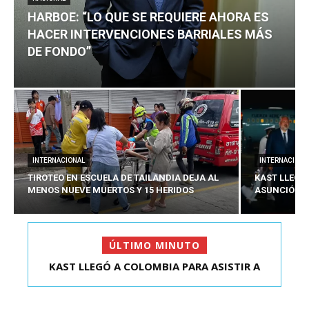
HARBOE: “LO QUE SE REQUIERE AHORA ES
HACER INTERVENCIONES BARRIALES MÁS
DE FONDO”
INTERNACIONAL
INTERNACIONA
TIROTEO EN ESCUELA DE TAILANDIA DEJA AL
KAST LLEGÓ
MENOS NUEVE MUERTOS Y 15 HERIDOS
ASUNCIÓN D
ÚLTIMO MINUTO
HARBOE: “LO QUE SE REQUIERE AHORA ES HACER
KAST LLEGÓ A COLOMBIA PARA ASISTIR A
ASUNCIÓN DE ABELA...
INTER...