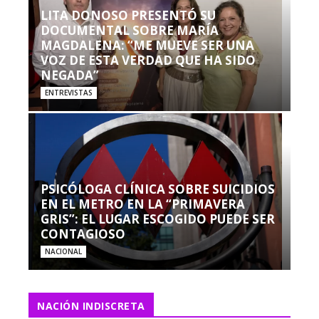
LITA DONOSO PRESENTÓ SU
DOCUMENTAL SOBRE MARÍA
MAGDALENA: “ME MUEVE SER UNA
VOZ DE ESTA VERDAD QUE HA SIDO
NEGADA”
ENTREVISTAS
PSICÓLOGA CLÍNICA SOBRE SUICIDIOS
EN EL METRO EN LA “PRIMAVERA
GRIS”: EL LUGAR ESCOGIDO PUEDE SER
CONTAGIOSO
NACIONAL
NACIÓN INDISCRETA