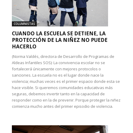
COLUMNISTAS
CUANDO LA ESCUELA SE DETIENE, LA
PROTECCIÓN DE LA NIÑEZ NO PUEDE
HACERLO
(Norma Valdés, directora de Desarrollo de Programas de
Aldeas Infantiles SOS): La convivencia escolar no se
fortalecerá únicamente con mejores protocolos o
sanciones. La escuela no es el lugar donde nace la
violencia; muchas veces es el primer espacio donde esta se
hace visible. Si queremos comunidades educativas más
seguras, debemos invertir tanto en la capacidad de
responder como en la de prevenir. Porque proteger la niñez
comienza mucho antes del primer episodio de violencia.