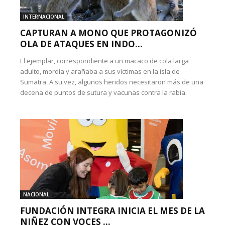
INTERNACIONAL
CAPTURAN A MONO QUE PROTAGONIZÓ
OLA DE ATAQUES EN INDO...
El ejemplar, correspondiente a un macaco de cola larga
adulto, mordía y arañaba a sus víctimas en la isla de
Sumatra. A su vez, algunos heridos necesitaron más de una
decena de puntos de sutura y vacunas contra la rabia.
NACIONAL
FUNDACIÓN INTEGRA INICIA EL MES DE LA
NIÑEZ CON VOCES ...