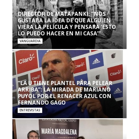
DIRECTOR DE MATAPANKI: “NOS
GUSTABA LA IDEA DE QUE ALGUIEN
VIERA LA PELÍCULA Y PENSARA ‘ESTO
LO PUEDO HACER EN MI CASA’”
VANGUARDIA
“LA U TIENE PLANTEL PARA PELEAR
ARRIBA”: LA MIRADA DE MARIANO
PUYOL POR EL RENACER AZUL CON
FERNANDO GAGO
ENTREVISTAS