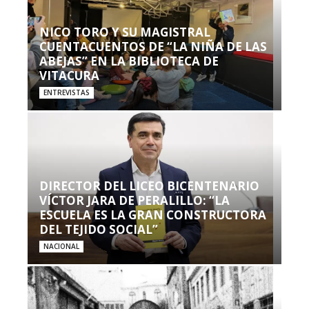
NICO TORO Y SU MAGISTRAL
CUENTACUENTOS DE “LA NIÑA DE LAS
ABEJAS” EN LA BIBLIOTECA DE
VITACURA
ENTREVISTAS
DIRECTOR DEL LICEO BICENTENARIO
VÍCTOR JARA DE PERALILLO: “LA
ESCUELA ES LA GRAN CONSTRUCTORA
DEL TEJIDO SOCIAL”
NACIONAL