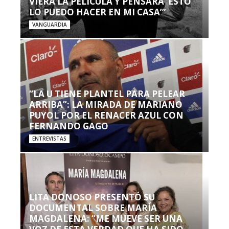
VIERA LA PELÍCULA Y PENSARA ‘ESTO
LO PUEDO HACER EN MI CASA’”
VANGUARDIA
“LA U TIENE PLANTEL PARA PELEAR
ARRIBA”: LA MIRADA DE MARIANO
PUYOL POR EL RENACER AZUL CON
FERNANDO GAGO
ENTREVISTAS
LITA DONOSO PRESENTÓ SU
DOCUMENTAL SOBRE MARÍA
MAGDALENA: “ME MUEVE SER UNA