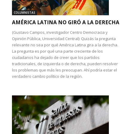
COLUMNISTAS
AMÉRICA LATINA NO GIRÓ A LA DERECHA
(Gustavo Campos, investigador Centro Democracia y
Opinión Pública, Universidad Central): Quizás la pregunta
relevante no sea por qué América Latina gira a la derecha.
La pregunta es por qué una parte creciente de los
ciudadanos ha dejado de creer que los partidos
tradicionales, de izquierda o de derecha, pueden resolver
los problemas que más les preocupan. Ahí podría estar el
verdadero cambio político de la región.