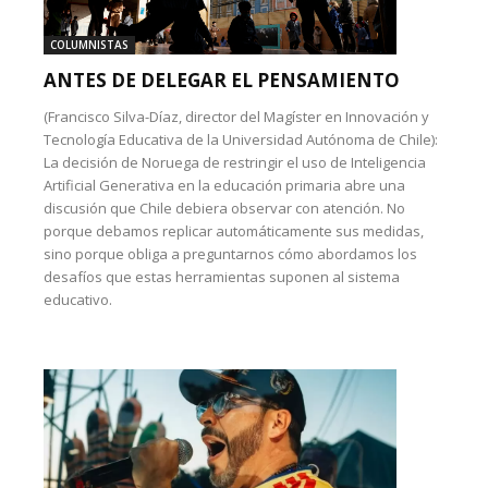
COLUMNISTAS
ANTES DE DELEGAR EL PENSAMIENTO
(Francisco Silva-Díaz, director del Magíster en Innovación y
Tecnología Educativa de la Universidad Autónoma de Chile):
La decisión de Noruega de restringir el uso de Inteligencia
Artificial Generativa en la educación primaria abre una
discusión que Chile debiera observar con atención. No
porque debamos replicar automáticamente sus medidas,
sino porque obliga a preguntarnos cómo abordamos los
desafíos que estas herramientas suponen al sistema
educativo.