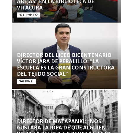
ABEJAS” EN LA BIBLIOTECA DE
VITACURA
ENTREVISTAS
DIRECTOR DEL LICEO BICENTENARIO
VÍCTOR JARA DE PERALILLO: “LA
ESCUELA ES LA GRAN CONSTRUCTORA
DEL TEJIDO SOCIAL”
NACIONAL
DIRECTOR DE MATAPANKI: “NOS
GUSTABA LA IDEA DE QUE ALGUIEN