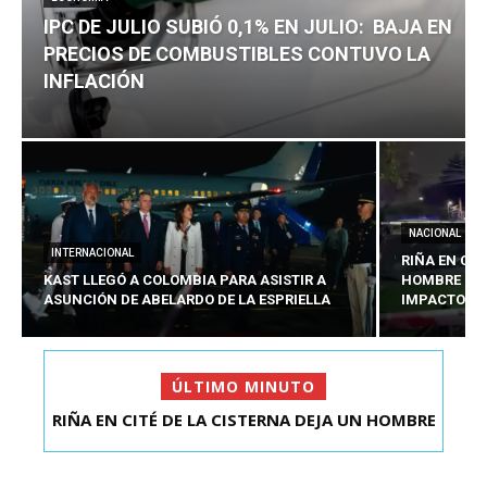
IPC DE JULIO SUBIÓ 0,1% EN JULIO: BAJA EN
PRECIOS DE COMBUSTIBLES CONTUVO LA
INFLACIÓN
NACIONAL
INTERNACIONAL
RIÑA EN CIT
KAST LLEGÓ A COLOMBIA PARA ASISTIR A
HOMBRE CO
ASUNCIÓN DE ABELARDO DE LA ESPRIELLA
IMPACTOS D
ÚLTIMO MINUTO
RIÑA EN CITÉ DE LA CISTERNA DEJA UN HOMBRE
IPC DE JULIO SUBIÓ 0,1% EN JULIO: BAJA EN
COLOMBIANO ...
PRECIOS DE ...