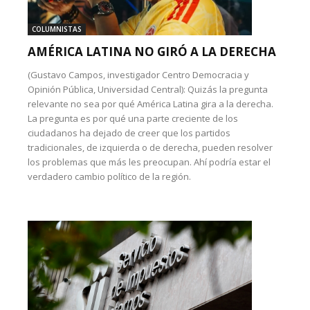
COLUMNISTAS
AMÉRICA LATINA NO GIRÓ A LA DERECHA
(Gustavo Campos, investigador Centro Democracia y
Opinión Pública, Universidad Central): Quizás la pregunta
relevante no sea por qué América Latina gira a la derecha.
La pregunta es por qué una parte creciente de los
ciudadanos ha dejado de creer que los partidos
tradicionales, de izquierda o de derecha, pueden resolver
los problemas que más les preocupan. Ahí podría estar el
verdadero cambio político de la región.