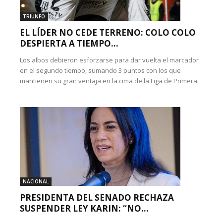
TRIUNFO
EL LÍDER NO CEDE TERRENO: COLO COLO
DESPIERTA A TIEMPO...
Los albos debieron esforzarse para dar vuelta el marcador
en el segundo tiempo, sumando 3 puntos con los que
mantienen su gran ventaja en la cima de la Liga de Primera.
NACIONAL
PRESIDENTA DEL SENADO RECHAZA
SUSPENDER LEY KARIN: “NO...