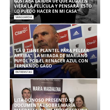
GUSTABA LA IDEA DE QUE ALGUIEN
VIERA LA PELÍCULA Y PENSARA ‘ESTO
LO PUEDO HACER EN MI CASA’”
VANGUARDIA
“LA U TIENE PLANTEL PARA PELEAR
ARRIBA”: LA MIRADA DE MARIANO
PUYOL POR EL RENACER AZUL CON
FERNANDO GAGO
ENTREVISTAS
LITA DONOSO PRESENTÓ SU
DOCUMENTAL SOBRE MARÍA