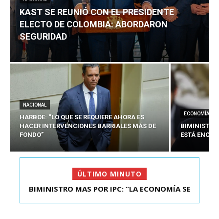
KAST SE REUNIÓ CON EL PRESIDENTE
ELECTO DE COLOMBIA: ABORDARON
SEGURIDAD
NACIONAL
ECONOMÍA
HARBOE: “LO QUE SE REQUIERE AHORA ES
HACER INTERVENCIONES BARRIALES MÁS DE
BIMINISTRO
FONDO”
ESTÁ ENCAU
ÚLTIMO MINUTO
BIMINISTRO MAS POR IPC: “LA ECONOMÍA SE
KAST SE REUNIÓ CON EL PRESIDENTE ELECTO DE
ESTÁ ENC...
COLOMBIA: A...