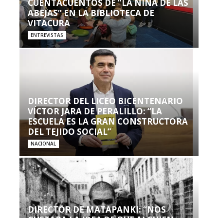
CUENTACUENTOS DE “LA NIÑA DE LAS
ABEJAS” EN LA BIBLIOTECA DE
VITACURA
ENTREVISTAS
DIRECTOR DEL LICEO BICENTENARIO
VÍCTOR JARA DE PERALILLO: “LA
ESCUELA ES LA GRAN CONSTRUCTORA
DEL TEJIDO SOCIAL”
NACIONAL
DIRECTOR DE MATAPANKI: “NOS