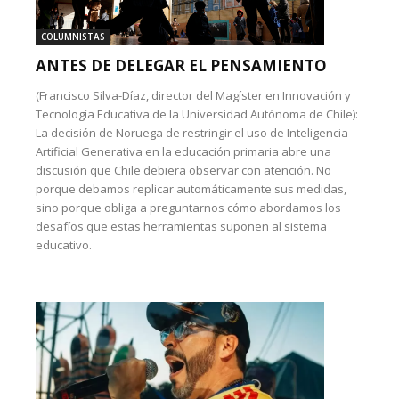
COLUMNISTAS
ANTES DE DELEGAR EL PENSAMIENTO
(Francisco Silva-Díaz, director del Magíster en Innovación y
Tecnología Educativa de la Universidad Autónoma de Chile):
La decisión de Noruega de restringir el uso de Inteligencia
Artificial Generativa en la educación primaria abre una
discusión que Chile debiera observar con atención. No
porque debamos replicar automáticamente sus medidas,
sino porque obliga a preguntarnos cómo abordamos los
desafíos que estas herramientas suponen al sistema
educativo.