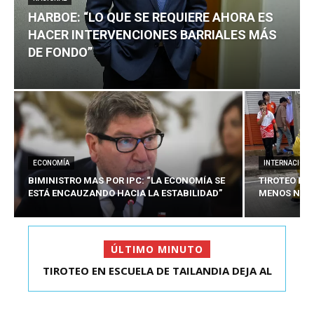
HARBOE: “LO QUE SE REQUIERE AHORA ES
HACER INTERVENCIONES BARRIALES MÁS
DE FONDO”
ECONOMÍA
INTERNACIONA
BIMINISTRO MAS POR IPC: “LA ECONOMÍA SE
TIROTEO EN 
ESTÁ ENCAUZANDO HACIA LA ESTABILIDAD”
MENOS NUEV
ÚLTIMO MINUTO
TIROTEO EN ESCUELA DE TAILANDIA DEJA AL
HARBOE: “LO QUE SE REQUIERE AHORA ES HACER
MENOS NUEVE MU...
INTER...