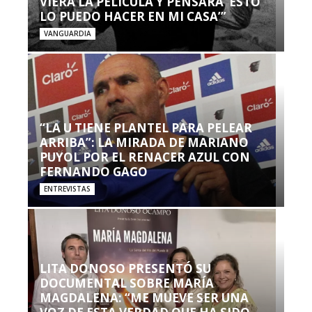
VIERA LA PELÍCULA Y PENSARA ‘ESTO
LO PUEDO HACER EN MI CASA’”
VANGUARDIA
“LA U TIENE PLANTEL PARA PELEAR
ARRIBA”: LA MIRADA DE MARIANO
PUYOL POR EL RENACER AZUL CON
FERNANDO GAGO
ENTREVISTAS
LITA DONOSO PRESENTÓ SU
DOCUMENTAL SOBRE MARÍA
MAGDALENA: “ME MUEVE SER UNA