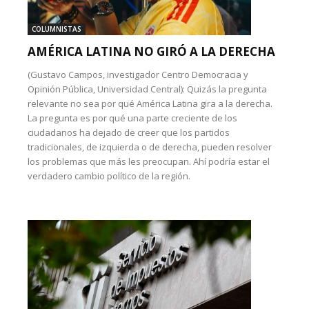
COLUMNISTAS
AMÉRICA LATINA NO GIRÓ A LA DERECHA
(Gustavo Campos, investigador Centro Democracia y
Opinión Pública, Universidad Central): Quizás la pregunta
relevante no sea por qué América Latina gira a la derecha.
La pregunta es por qué una parte creciente de los
ciudadanos ha dejado de creer que los partidos
tradicionales, de izquierda o de derecha, pueden resolver
los problemas que más les preocupan. Ahí podría estar el
verdadero cambio político de la región.