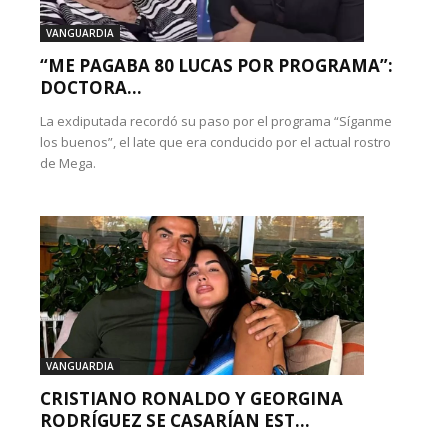
VANGUARDIA
“ME PAGABA 80 LUCAS POR PROGRAMA”:
DOCTORA...
La exdiputada recordó su paso por el programa “Síganme
los buenos”, el late que era conducido por el actual rostro
de Mega.
VANGUARDIA
CRISTIANO RONALDO Y GEORGINA
RODRÍGUEZ SE CASARÍAN EST...