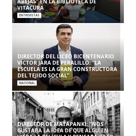
ABEJAS” EN LA BIBLIOTECA DE
VITACURA
ENTREVISTAS
DIRECTOR DEL LICEO BICENTENARIO
VÍCTOR JARA DE PERALILLO: “LA
ESCUELA ES LA GRAN CONSTRUCTORA
DEL TEJIDO SOCIAL”
NACIONAL
DIRECTOR DE MATAPANKI: “NOS
GUSTABA LA IDEA DE QUE ALGUIEN