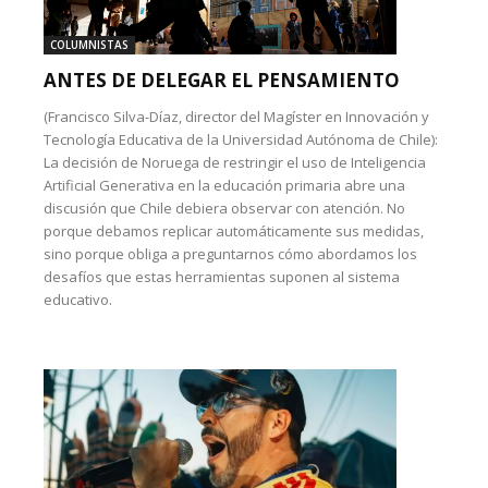
COLUMNISTAS
ANTES DE DELEGAR EL PENSAMIENTO
(Francisco Silva-Díaz, director del Magíster en Innovación y
Tecnología Educativa de la Universidad Autónoma de Chile):
La decisión de Noruega de restringir el uso de Inteligencia
Artificial Generativa en la educación primaria abre una
discusión que Chile debiera observar con atención. No
porque debamos replicar automáticamente sus medidas,
sino porque obliga a preguntarnos cómo abordamos los
desafíos que estas herramientas suponen al sistema
educativo.