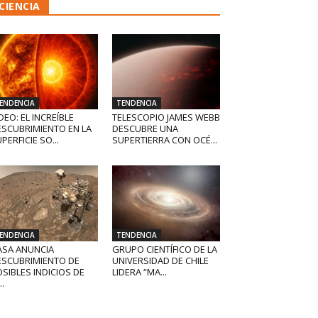
CIENCIA
ENDENCIA
TENDENCIA
DEO: EL INCREÍBLE
TELESCOPIO JAMES WEBB
ESCUBRIMIENTO EN LA
DESCUBRE UNA
PERFICIE SO...
SUPERTIERRA CON OCÉ...
ENDENCIA
TENDENCIA
ASA ANUNCIA
GRUPO CIENTÍFICO DE LA
ESCUBRIMIENTO DE
UNIVERSIDAD DE CHILE
SIBLES INDICIOS DE
LIDERA “MA...
..