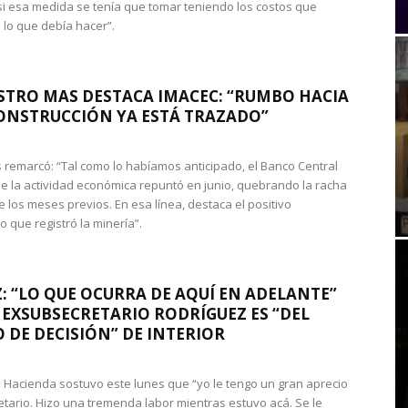
si esa medida se tenía que tomar teniendo los costos que
 lo que debía hacer”.
STRO MAS DESTACA IMACEC: “RUMBO HACIA
ONSTRUCCIÓN YA ESTÁ TRAZADO”
 remarcó: “Tal como lo habíamos anticipado, el Banco Central
e la actividad económica repuntó en junio, quebrando la racha
e los meses previos. En esa línea, destaca el positivo
que registró la minería”.
: “LO QUE OCURRA DE AQUÍ EN ADELANTE”
 EXSUBSECRETARIO RODRÍGUEZ ES “DEL
 DE DECISIÓN” DE INTERIOR
 de Hacienda sostuvo este lunes que “yo le tengo un gran aprecio
etario. Hizo una tremenda labor mientras estuvo acá. Se le