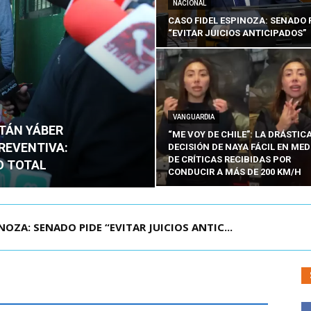
NACIONAL
CASO FIDEL ESPINOZA: SENADO 
“EVITAR JUICIOS ANTICIPADOS”
VANGUARDIA
ITÁN YÁBER
“ME VOY DE CHILE”: LA DRÁSTIC
PREVENTIVA:
DECISIÓN DE NAYA FÁCIL EN MED
DE CRÍTICAS RECIBIDAS POR
O TOTAL
CONDUCIR A MÁS DE 200 KM/H
ZA: SENADO PIDE “EVITAR JUICIOS ANTIC...
ÁMITE Y DECLARA ADMISIBLES LOS TRES REQU...