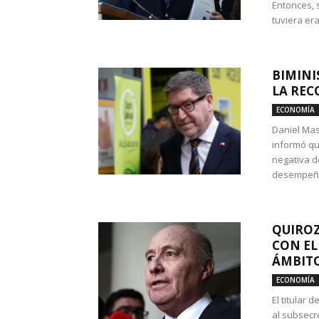
Entonces, 
tuviera era
BIMINI
LA REC
ECONOMÍA
Daniel Mas
informó qu
negativa d
desempeño 
QUIROZ
CON EL
ÁMBITO
ECONOMÍA
El titular
al subsecr