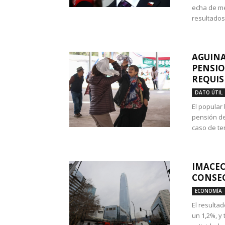
echa de me
resultados
AGUINA
PENSIO
REQUIS
DATO ÚTIL
El popular
pensión de
caso de te
IMACEC
CONSEC
ECONOMÍA
El resulta
un 1,2%, y