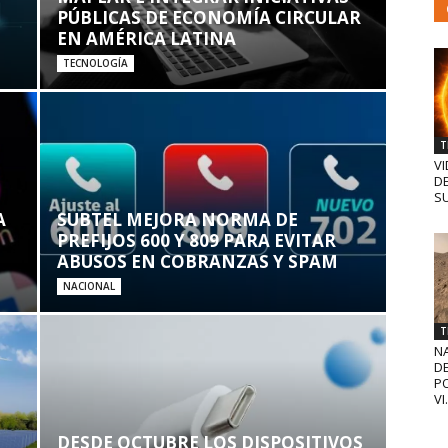
PÚBLICAS DE ECONOMÍA CIRCULAR
EN AMÉRICA LATINA
TECNOLOGÍA
T
VI
D
SU
A
SUBTEL MEJORA NORMA DE
PREFIJOS 600 Y 809 PARA EVITAR
ABUSOS EN COBRANZAS Y SPAM
NACIONAL
T
N
D
PO
VI.
DESDE OCTUBRE LOS DISPOSITIVOS