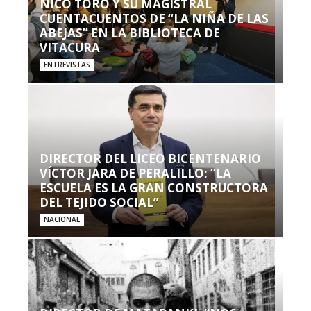
NICO TORO Y SU MAGISTRAL
CUENTACUENTOS DE “LA NIÑA DE LAS
ABEJAS” EN LA BIBLIOTECA DE
VITACURA
ENTREVISTAS
DIRECTOR DEL LICEO BICENTENARIO
VÍCTOR JARA DE PERALILLO: “LA
ESCUELA ES LA GRAN CONSTRUCTORA
DEL TEJIDO SOCIAL”
NACIONAL