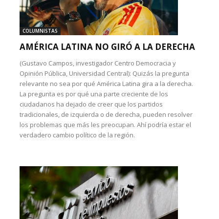
COLUMNISTAS
AMÉRICA LATINA NO GIRÓ A LA DERECHA
(Gustavo Campos, investigador Centro Democracia y
Opinión Pública, Universidad Central): Quizás la pregunta
relevante no sea por qué América Latina gira a la derecha.
La pregunta es por qué una parte creciente de los
ciudadanos ha dejado de creer que los partidos
tradicionales, de izquierda o de derecha, pueden resolver
los problemas que más les preocupan. Ahí podría estar el
verdadero cambio político de la región.