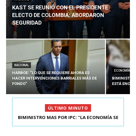
KAST SE REUNIÓ CON EL PRESIDENTE
ELECTO DE COLOMBIA: ABORDARON
SEGURIDAD
NACIONAL
ECONOMÍA
HARBOE: “LO QUE SE REQUIERE AHORA ES
HACER INTERVENCIONES BARRIALES MÁS DE
BIMINISTRO
FONDO”
ESTÁ ENCAU
ÚLTIMO MINUTO
BIMINISTRO MAS POR IPC: “LA ECONOMÍA SE
KAST SE REUNIÓ CON EL PRESIDENTE ELECTO DE
ESTÁ ENC...
COLOMBIA: A...