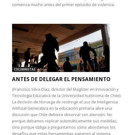
comienza mucho antes del primer episodio de violencia.
COLUMNISTAS
ANTES DE DELEGAR EL PENSAMIENTO
(Francisco Silva-Díaz, director del Magíster en Innovación y
Tecnología Educativa de la Universidad Autónoma de Chile):
La decisión de Noruega de restringir el uso de Inteligencia
Artificial Generativa en la educación primaria abre una
discusión que Chile debiera observar con atención. No
porque debamos replicar automáticamente sus medidas,
sino porque obliga a preguntarnos cómo abordamos los
desafíos que estas herramientas suponen al sistema