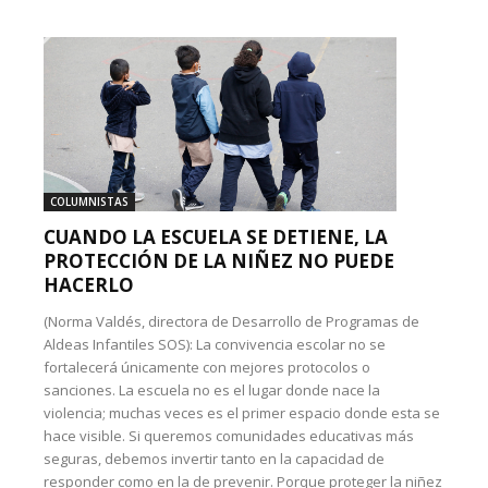
COLUMNISTAS
CUANDO LA ESCUELA SE DETIENE, LA
PROTECCIÓN DE LA NIÑEZ NO PUEDE
HACERLO
(Norma Valdés, directora de Desarrollo de Programas de
Aldeas Infantiles SOS): La convivencia escolar no se
fortalecerá únicamente con mejores protocolos o
sanciones. La escuela no es el lugar donde nace la
violencia; muchas veces es el primer espacio donde esta se
hace visible. Si queremos comunidades educativas más
seguras, debemos invertir tanto en la capacidad de
responder como en la de prevenir. Porque proteger la niñez