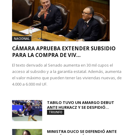
NACIONAL
CÁMARA APRUEBA EXTENDER SUBSIDIO
PARA LA COMPRA DE VIV...
El texto derivado al Senado aumenta en 30 mil cupos el
acceso al subsidio y a la garantía estatal. Además, aumenta
el valor máximo que pueden tener las viviendas nuevas, de
4.000 a 6.000 mil UF.
TABILO TUVO UN AMARGO DEBUT
ANTE HURKACZ Y SE DESPIDIÓ...
TRIUNFO
MINISTRA DUCO SE DEFENDIÓ ANTE