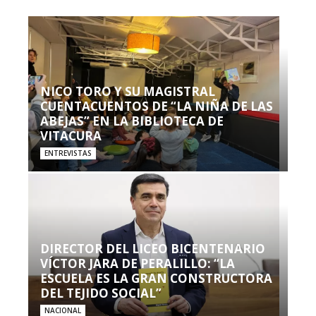
NICO TORO Y SU MAGISTRAL
CUENTACUENTOS DE “LA NIÑA DE LAS
ABEJAS” EN LA BIBLIOTECA DE
VITACURA
ENTREVISTAS
DIRECTOR DEL LICEO BICENTENARIO
VÍCTOR JARA DE PERALILLO: “LA
ESCUELA ES LA GRAN CONSTRUCTORA
DEL TEJIDO SOCIAL”
NACIONAL