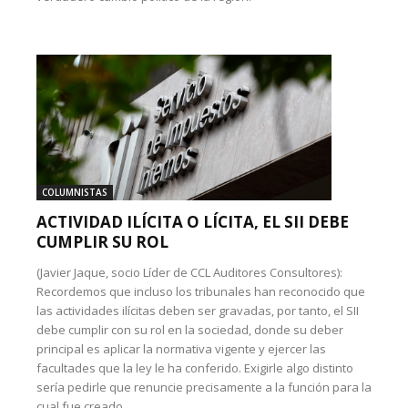
COLUMNISTAS
ACTIVIDAD ILÍCITA O LÍCITA, EL SII DEBE
CUMPLIR SU ROL
(Javier Jaque, socio Líder de CCL Auditores Consultores):
Recordemos que incluso los tribunales han reconocido que
las actividades ilícitas deben ser gravadas, por tanto, el SII
debe cumplir con su rol en la sociedad, donde su deber
principal es aplicar la normativa vigente y ejercer las
facultades que la ley le ha conferido. Exigirle algo distinto
sería pedirle que renuncie precisamente a la función para la
cual fue creado.