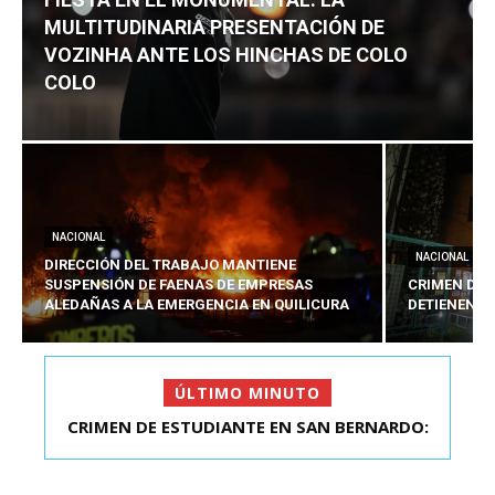
MULTITUDINARIA PRESENTACIÓN DE
VOZINHA ANTE LOS HINCHAS DE COLO
COLO
NACIONAL
NACIONAL
DIRECCIÓN DEL TRABAJO MANTIENE
SUSPENSIÓN DE FAENAS DE EMPRESAS
CRIMEN DE 
ALEDAÑAS A LA EMERGENCIA EN QUILICURA
DETIENEN A
ÚLTIMO MINUTO
FIESTA EN EL MONUMENTAL: LA
MULTITUDINARIA PRESENTACIÓ...