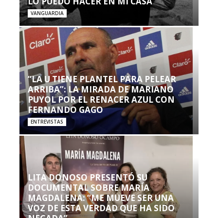
LO PUEDO HACER EN MI CASA’”
VANGUARDIA
“LA U TIENE PLANTEL PARA PELEAR
ARRIBA”: LA MIRADA DE MARIANO
PUYOL POR EL RENACER AZUL CON
FERNANDO GAGO
ENTREVISTAS
LITA DONOSO PRESENTÓ SU
DOCUMENTAL SOBRE MARÍA
MAGDALENA: “ME MUEVE SER UNA
VOZ DE ESTA VERDAD QUE HA SIDO