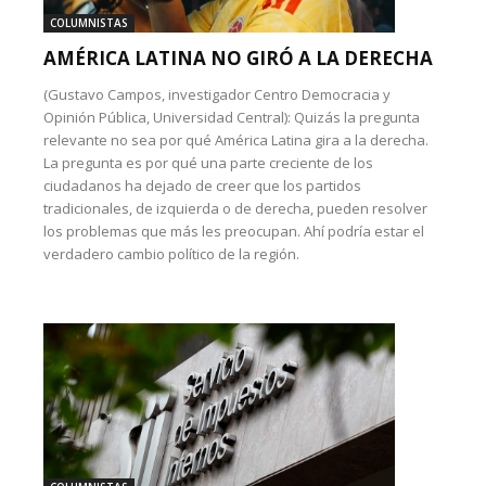
COLUMNISTAS
AMÉRICA LATINA NO GIRÓ A LA DERECHA
(Gustavo Campos, investigador Centro Democracia y
Opinión Pública, Universidad Central): Quizás la pregunta
relevante no sea por qué América Latina gira a la derecha.
La pregunta es por qué una parte creciente de los
ciudadanos ha dejado de creer que los partidos
tradicionales, de izquierda o de derecha, pueden resolver
los problemas que más les preocupan. Ahí podría estar el
verdadero cambio político de la región.