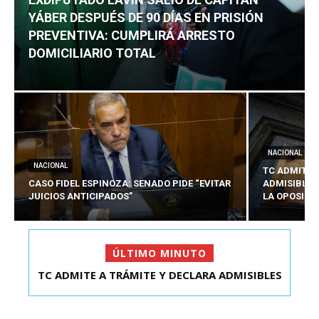
YÁBER DESPUÉS DE 90 DÍAS EN PRISIÓN
PREVENTIVA: CUMPLIRÁ ARRESTO
DOMICILIARIO TOTAL
NACIONAL
NACIONAL
TC ADMITE 
CASO FIDEL ESPINOZA: SENADO PIDE “EVITAR
ADMISIBLES
JUICIOS ANTICIPADOS”
LA OPOSICI
ÚLTIMO MINUTO
EXDIPUTADO LAVÍN SALIÓ DE CAPITÁN YÁBER
DESPUÉS DE 90 ...