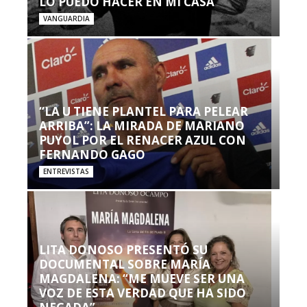
LO PUEDO HACER EN MI CASA’”
VANGUARDIA
“LA U TIENE PLANTEL PARA PELEAR
ARRIBA”: LA MIRADA DE MARIANO
PUYOL POR EL RENACER AZUL CON
FERNANDO GAGO
ENTREVISTAS
LITA DONOSO PRESENTÓ SU
DOCUMENTAL SOBRE MARÍA
MAGDALENA: “ME MUEVE SER UNA
VOZ DE ESTA VERDAD QUE HA SIDO