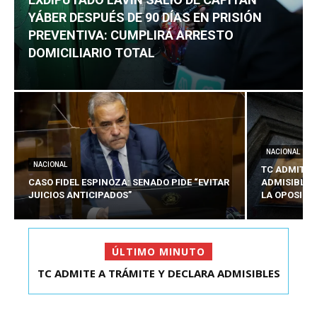
YÁBER DESPUÉS DE 90 DÍAS EN PRISIÓN
PREVENTIVA: CUMPLIRÁ ARRESTO
DOMICILIARIO TOTAL
NACIONAL
NACIONAL
TC ADMITE 
CASO FIDEL ESPINOZA: SENADO PIDE “EVITAR
ADMISIBLES
JUICIOS ANTICIPADOS”
LA OPOSICI
ÚLTIMO MINUTO
TC ADMITE A TRÁMITE Y DECLARA ADMISIBLES
EXDIPUTADO LAVÍN SALIÓ DE CAPITÁN YÁBER
LOS TRES REQU...
DESPUÉS DE 90 ...