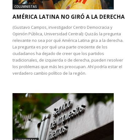
COLUMNISTAS
AMÉRICA LATINA NO GIRÓ A LA DERECHA
(Gustavo Campos, investigador Centro Democracia y
Opinión Pública, Universidad Central): Quizás la pregunta
relevante no sea por qué América Latina gira a la derecha.
La pregunta es por qué una parte creciente de los
ciudadanos ha dejado de creer que los partidos
tradicionales, de izquierda o de derecha, pueden resolver
los problemas que más les preocupan. Ahí podría estar el
verdadero cambio político de la región.