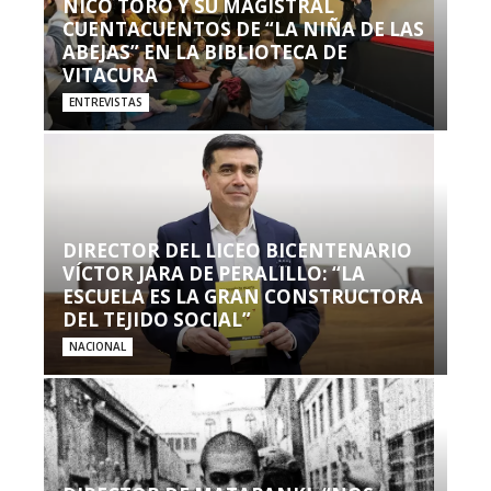
NICO TORO Y SU MAGISTRAL
CUENTACUENTOS DE “LA NIÑA DE LAS
ABEJAS” EN LA BIBLIOTECA DE
VITACURA
ENTREVISTAS
DIRECTOR DEL LICEO BICENTENARIO
VÍCTOR JARA DE PERALILLO: “LA
ESCUELA ES LA GRAN CONSTRUCTORA
DEL TEJIDO SOCIAL”
NACIONAL