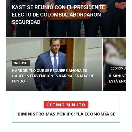
KAST SE REUNIÓ CON EL PRESIDENTE
ELECTO DE COLOMBIA: ABORDARON
SEGURIDAD
NACIONAL
ECONOMÍA
HARBOE: “LO QUE SE REQUIERE AHORA ES
HACER INTERVENCIONES BARRIALES MÁS DE
BIMINISTRO
FONDO”
ESTÁ ENCAU
ÚLTIMO MINUTO
BIMINISTRO MAS POR IPC: “LA ECONOMÍA SE
ESTÁ ENC...