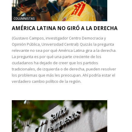
COLUMNISTAS
AMÉRICA LATINA NO GIRÓ A LA DERECHA
(Gustavo Campos, investigador Centro Democracia y
Opinión Pública, Universidad Central): Quizás la pregunta
relevante no sea por qué América Latina gira a la derecha.
La pregunta es por qué una parte creciente de los
ciudadanos ha dejado de creer que los partidos
tradicionales, de izquierda o de derecha, pueden resolver
los problemas que más les preocupan. Ahí podría estar el
verdadero cambio político de la región.