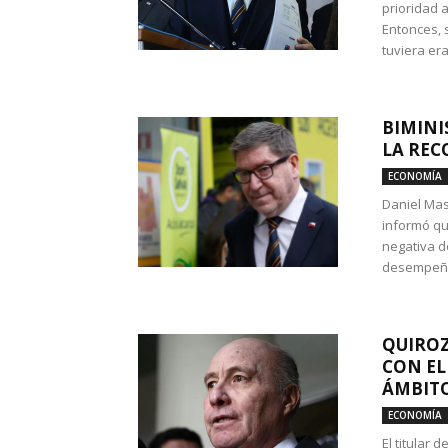
prioridad 
Entonces, 
tuviera era
BIMINI
LA REC
ECONOMÍA
Daniel Mas
informó qu
negativa d
desempeño 
QUIROZ
CON EL
ÁMBITO
ECONOMÍA
El titular