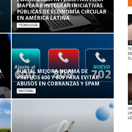
MAPEAR E INTEGRAR INICIATIVAS
PÚBLICAS DE ECONOMÍA CIRCULAR
EN AMÉRICA LATINA
TECNOLOGÍA
T
T
D
SU
A
SUBTEL MEJORA NORMA DE
PREFIJOS 600 Y 809 PARA EVITAR
ABUSOS EN COBRANZAS Y SPAM
NACIONAL
T
GR
UN
LI