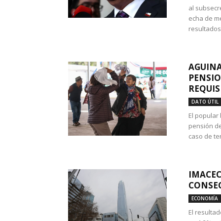
al subsecr
echa de me
resultados
AGUINA
PENSIO
REQUIS
DATO ÚTIL
El popular
pensión de
caso de te
IMACEC
CONSEC
ECONOMÍA
El resulta