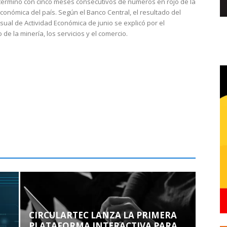
 terminó con cinco meses consecutivos de números en rojo de la
económica del país. Según el Banco Central, el resultado del
sual de Actividad Económica de junio se explicó por el
 de la minería, los servicios y el comercio.
CIRCULARTEC LANZA LA PRIMERA
PLATAFORMA INTERACTIVA PARA