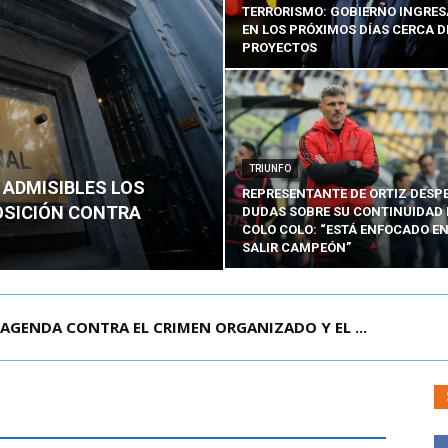
TERRORISMO: GOBIERNO INGRE
EN LOS PRÓXIMOS DÍAS CERCA D
PROYECTOS
TRIUNFO
 ADMISIBLES LOS
REPRESENTANTE DE ORTIZ DESP
OSICIÓN CONTRA
DUDAS SOBRE SU CONTINUIDAD 
COLO COLO: “ESTÁ ENFOCADO E
SALIR CAMPEÓN”
VEN CHILENO QUE MURIÓ TRAS SUFRIR ACCID...