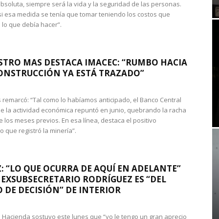
absoluta, siempre será la vida y la seguridad de las personas.
si esa medida se tenía que tomar teniendo los costos que
 lo que debía hacer”.
STRO MAS DESTACA IMACEC: “RUMBO HACIA
ONSTRUCCIÓN YA ESTÁ TRAZADO”
 remarcó: “Tal como lo habíamos anticipado, el Banco Central
e la actividad económica repuntó en junio, quebrando la racha
e los meses previos. En esa línea, destaca el positivo
que registró la minería”.
: “LO QUE OCURRA DE AQUÍ EN ADELANTE”
 EXSUBSECRETARIO RODRÍGUEZ ES “DEL
 DE DECISIÓN” DE INTERIOR
 de Hacienda sostuvo este lunes que “yo le tengo un gran aprecio