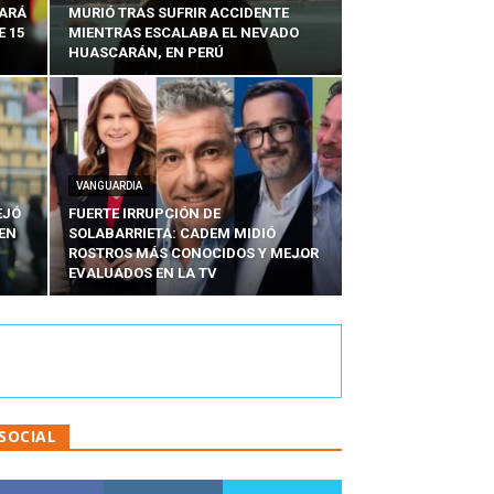
SARÁ
MURIÓ TRAS SUFRIR ACCIDENTE
E 15
MIENTRAS ESCALABA EL NEVADO
HUASCARÁN, EN PERÚ
VANGUARDIA
EJÓ
FUERTE IRRUPCIÓN DE
EN
SOLABARRIETA: CADEM MIDIÓ
N
ROSTROS MÁS CONOCIDOS Y MEJOR
EVALUADOS EN LA TV
SOCIAL