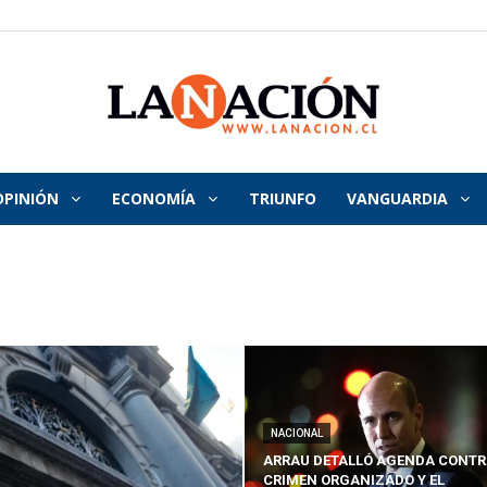
OPINIÓN
ECONOMÍA
TRIUNFO
VANGUARDIA
La
Nación
NACIONAL
ARRAU DETALLÓ AGENDA CONTR
CRIMEN ORGANIZADO Y EL