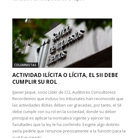
COLUMNISTAS
ACTIVIDAD ILÍCITA O LÍCITA, EL SII DEBE
CUMPLIR SU ROL
(Javier Jaque, socio Líder de CCL Auditores Consultores):
Recordemos que incluso los tribunales han reconocido que
las actividades ilícitas deben ser gravadas, por tanto, el SII
debe cumplir con su rol en la sociedad, donde su deber
principal es aplicar la normativa vigente y ejercer las
facultades que la ley le ha conferido. Exigirle algo distinto
sería pedirle que renuncie precisamente a la función para la
cual fue creado.