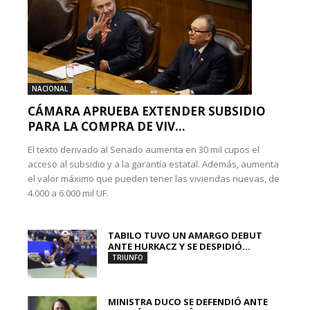
NACIONAL
CÁMARA APRUEBA EXTENDER SUBSIDIO
PARA LA COMPRA DE VIV...
El texto derivado al Senado aumenta en 30 mil cupos el
acceso al subsidio y a la garantía estatal. Además, aumenta
el valor máximo que pueden tener las viviendas nuevas, de
4.000 a 6.000 mil UF.
TABILO TUVO UN AMARGO DEBUT
ANTE HURKACZ Y SE DESPIDIÓ...
TRIUNFO
MINISTRA DUCO SE DEFENDIÓ ANTE