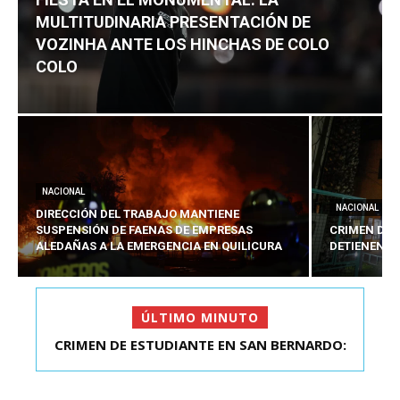
MULTITUDINARIA PRESENTACIÓN DE
VOZINHA ANTE LOS HINCHAS DE COLO
COLO
NACIONAL
NACIONAL
DIRECCIÓN DEL TRABAJO MANTIENE
SUSPENSIÓN DE FAENAS DE EMPRESAS
CRIMEN DE 
ALEDAÑAS A LA EMERGENCIA EN QUILICURA
DETIENEN A
ÚLTIMO MINUTO
FIESTA EN EL MONUMENTAL: LA
MULTITUDINARIA PRESENTACIÓ...