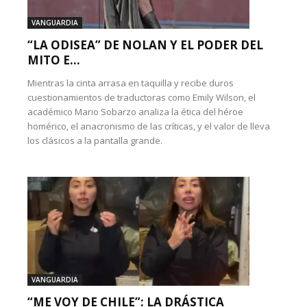
VANGUARDIA
“LA ODISEA” DE NOLAN Y EL PODER DEL
MITO E...
Mientras la cinta arrasa en taquilla y recibe duros
cuestionamientos de traductoras como Emily Wilson, el
académico Mario Sobarzo analiza la ética del héroe
homérico, el anacronismo de las críticas, y el valor de lleva
los clásicos a la pantalla grande.
VANGUARDIA
“ME VOY DE CHILE”: LA DRÁSTICA