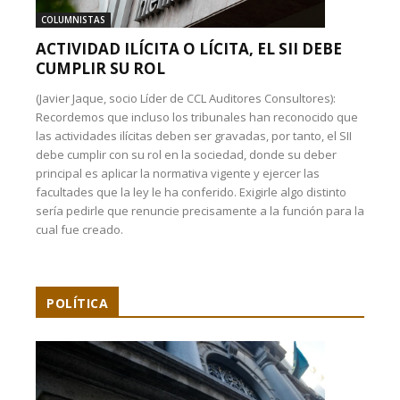
COLUMNISTAS
ACTIVIDAD ILÍCITA O LÍCITA, EL SII DEBE
CUMPLIR SU ROL
(Javier Jaque, socio Líder de CCL Auditores Consultores):
Recordemos que incluso los tribunales han reconocido que
las actividades ilícitas deben ser gravadas, por tanto, el SII
debe cumplir con su rol en la sociedad, donde su deber
principal es aplicar la normativa vigente y ejercer las
facultades que la ley le ha conferido. Exigirle algo distinto
sería pedirle que renuncie precisamente a la función para la
cual fue creado.
POLÍTICA