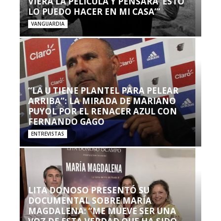
VIERA LA PELÍCULA Y PENSARA ‘ESTO
LO PUEDO HACER EN MI CASA’”
VANGUARDIA
“LA U TIENE PLANTEL PARA PELEAR
ARRIBA”: LA MIRADA DE MARIANO
PUYOL POR EL RENACER AZUL CON
FERNANDO GAGO
ENTREVISTAS
LITA DONOSO PRESENTÓ SU
DOCUMENTAL SOBRE MARÍA
MAGDALENA: “ME MUEVE SER UNA