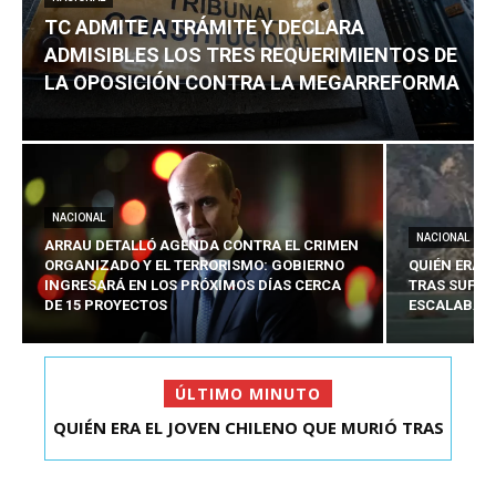
TC ADMITE A TRÁMITE Y DECLARA
ADMISIBLES LOS TRES REQUERIMIENTOS DE
LA OPOSICIÓN CONTRA LA MEGARREFORMA
NACIONAL
NACIONAL
ARRAU DETALLÓ AGENDA CONTRA EL CRIMEN
ORGANIZADO Y EL TERRORISMO: GOBIERNO
QUIÉN ERA 
INGRESARÁ EN LOS PRÓXIMOS DÍAS CERCA
TRAS SUFRI
DE 15 PROYECTOS
ESCALABA E
ÚLTIMO MINUTO
TC ADMITE A TRÁMITE Y DECLARA ADMISIBLES
LOS TRES REQU...