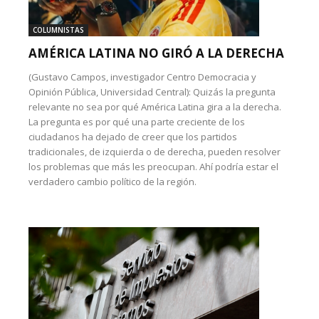
COLUMNISTAS
AMÉRICA LATINA NO GIRÓ A LA DERECHA
(Gustavo Campos, investigador Centro Democracia y
Opinión Pública, Universidad Central): Quizás la pregunta
relevante no sea por qué América Latina gira a la derecha.
La pregunta es por qué una parte creciente de los
ciudadanos ha dejado de creer que los partidos
tradicionales, de izquierda o de derecha, pueden resolver
los problemas que más les preocupan. Ahí podría estar el
verdadero cambio político de la región.