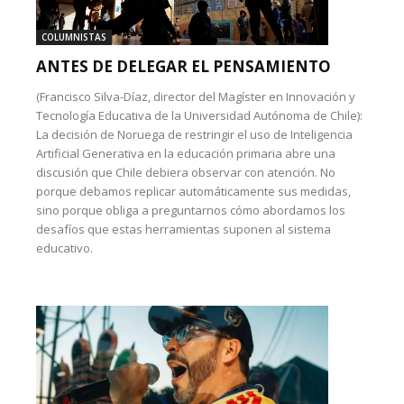
COLUMNISTAS
ANTES DE DELEGAR EL PENSAMIENTO
(Francisco Silva-Díaz, director del Magíster en Innovación y
Tecnología Educativa de la Universidad Autónoma de Chile):
La decisión de Noruega de restringir el uso de Inteligencia
Artificial Generativa en la educación primaria abre una
discusión que Chile debiera observar con atención. No
porque debamos replicar automáticamente sus medidas,
sino porque obliga a preguntarnos cómo abordamos los
desafíos que estas herramientas suponen al sistema
educativo.