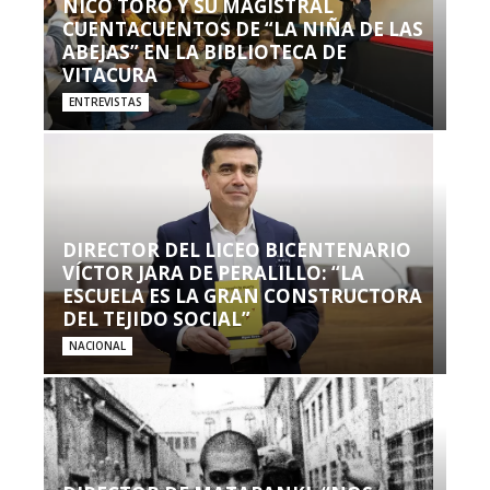
NICO TORO Y SU MAGISTRAL
CUENTACUENTOS DE “LA NIÑA DE LAS
ABEJAS” EN LA BIBLIOTECA DE
VITACURA
ENTREVISTAS
DIRECTOR DEL LICEO BICENTENARIO
VÍCTOR JARA DE PERALILLO: “LA
ESCUELA ES LA GRAN CONSTRUCTORA
DEL TEJIDO SOCIAL”
NACIONAL