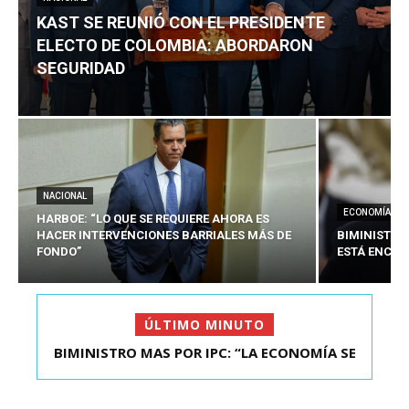
KAST SE REUNIÓ CON EL PRESIDENTE
ELECTO DE COLOMBIA: ABORDARON
SEGURIDAD
NACIONAL
ECONOMÍA
HARBOE: “LO QUE SE REQUIERE AHORA ES
HACER INTERVENCIONES BARRIALES MÁS DE
BIMINISTRO
FONDO”
ESTÁ ENCAU
ÚLTIMO MINUTO
BIMINISTRO MAS POR IPC: “LA ECONOMÍA SE
KAST SE REUNIÓ CON EL PRESIDENTE ELECTO DE
ESTÁ ENC...
COLOMBIA: A...