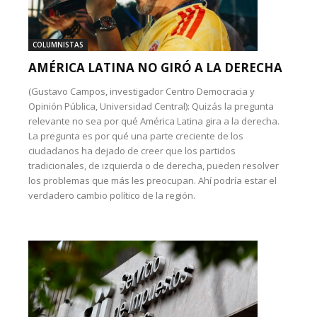
COLUMNISTAS
AMÉRICA LATINA NO GIRÓ A LA DERECHA
(Gustavo Campos, investigador Centro Democracia y
Opinión Pública, Universidad Central): Quizás la pregunta
relevante no sea por qué América Latina gira a la derecha.
La pregunta es por qué una parte creciente de los
ciudadanos ha dejado de creer que los partidos
tradicionales, de izquierda o de derecha, pueden resolver
los problemas que más les preocupan. Ahí podría estar el
verdadero cambio político de la región.