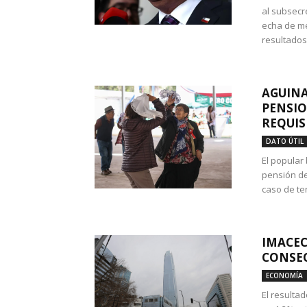
al subsecr
echa de me
resultados
AGUINA
PENSIO
REQUIS
DATO ÚTIL
El popular
pensión de
caso de te
IMACEC
CONSEC
ECONOMÍA
El resulta