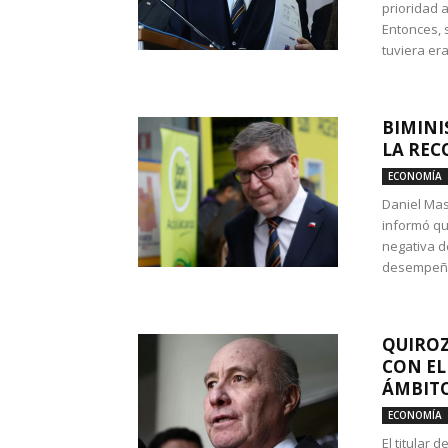
prioridad 
Entonces, 
tuviera era
BIMINI
LA REC
ECONOMÍA
Daniel Mas
informó qu
negativa d
desempeño 
QUIROZ
CON EL
ÁMBITO
ECONOMÍA
El titular