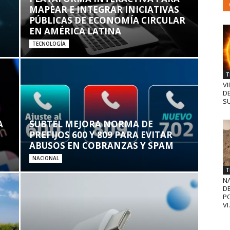
MAPEAR E INTEGRAR INICIATIVAS
PÚBLICAS DE ECONOMÍA CIRCULAR
EN AMÉRICA LATINA
TECNOLOGÍA
T
VI
D
SU
A
SUBTEL MEJORA NORMA DE
PREFIJOS 600 Y 809 PARA EVITAR
ABUSOS EN COBRANZAS Y SPAM
NACIONAL
T
N
D
PO
VI.