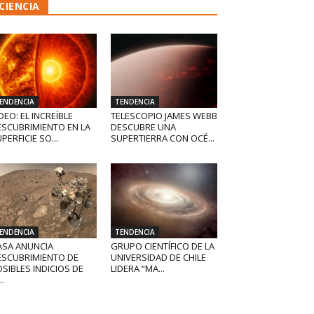
CIENCIA
ENDENCIA
TENDENCIA
DEO: EL INCREÍBLE
TELESCOPIO JAMES WEBB
ESCUBRIMIENTO EN LA
DESCUBRE UNA
PERFICIE SO...
SUPERTIERRA CON OCÉ...
ENDENCIA
TENDENCIA
ASA ANUNCIA
GRUPO CIENTÍFICO DE LA
ESCUBRIMIENTO DE
UNIVERSIDAD DE CHILE
SIBLES INDICIOS DE
LIDERA “MA...
..