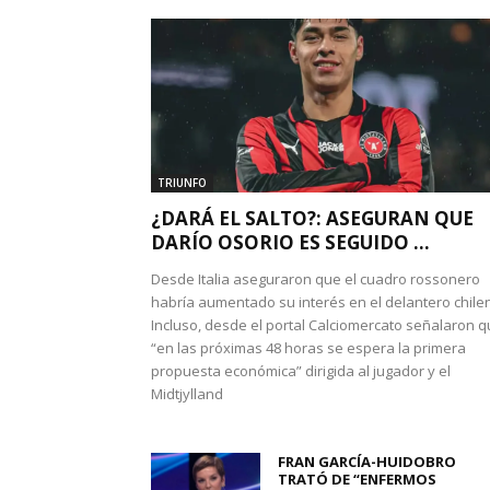
TRIUNFO
¿DARÁ EL SALTO?: ASEGURAN QUE
DARÍO OSORIO ES SEGUIDO ...
Desde Italia aseguraron que el cuadro rossonero
habría aumentado su interés en el delantero chile
Incluso, desde el portal Calciomercato señalaron 
“en las próximas 48 horas se espera la primera
propuesta económica” dirigida al jugador y el
Midtjylland
FRAN GARCÍA-HUIDOBRO
TRATÓ DE “ENFERMOS