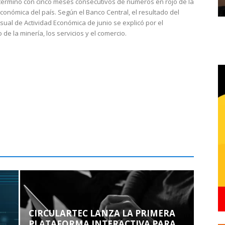
 terminó con cinco meses consecutivos de números en rojo de la
económica del país. Según el Banco Central, el resultado del
sual de Actividad Económica de junio se explicó por el
 de la minería, los servicios y el comercio.
CIRCULARTEC LANZA LA PRIMERA
PLATAFORMA INTERACTIVA PARA