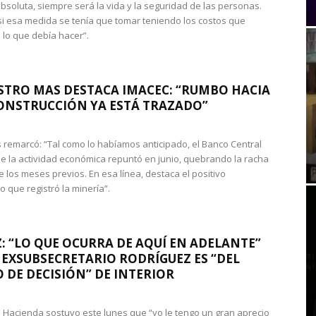
absoluta, siempre será la vida y la seguridad de las personas.
si esa medida se tenía que tomar teniendo los costos que
 lo que debía hacer”.
STRO MAS DESTACA IMACEC: “RUMBO HACIA
ONSTRUCCIÓN YA ESTÁ TRAZADO”
 remarcó: “Tal como lo habíamos anticipado, el Banco Central
e la actividad económica repuntó en junio, quebrando la racha
e los meses previos. En esa línea, destaca el positivo
que registró la minería”.
: “LO QUE OCURRA DE AQUÍ EN ADELANTE”
 EXSUBSECRETARIO RODRÍGUEZ ES “DEL
 DE DECISIÓN” DE INTERIOR
 de Hacienda sostuvo este lunes que “yo le tengo un gran aprecio